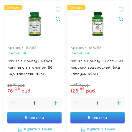
Скидка
Скидка
Артикул: 195672
Артикул: 188755
В наличии
В наличии
Nature's Bounty Цитрат
Nature's Bounty Омега-3 из
магния с витамином В6,
морских водорослей, БАД
БАД таблетки №60
капсулы №30
48
83
89
руб.
147
руб.
06
66
76
руб.
125
руб.
В корзину
В корзину
Купить в 1 клик
Купить в 1 клик