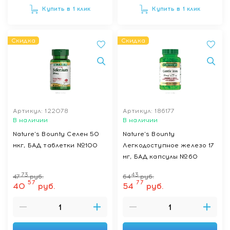
Купить в 1 клик
Купить в 1 клик
Скидка
Скидка
Артикул: 122078
Артикул: 186177
В наличии
В наличии
Nature's Bounty Селен 50
Nature's Bounty
мкг, БАД таблетки №100
Легкодоступное железо 17
мг, БАД капсулы №60
73
43
47
руб.
64
руб.
57
77
40
руб.
54
руб.