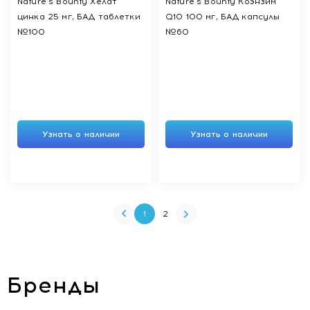
Nature's Bounty Хелат
Nature's Bounty Коэнзим
цинка 25 мг, БАД таблетки
Q10 100 мг, БАД капсулы
№100
№60
Узнать о наличии
Узнать о наличии
1
2
Бренды