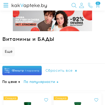
0
Витамины и БАДЫ
Ещё
Сбросить все
Фильтр
1 параметр
По цене
По популярности
Скидка
Скидка