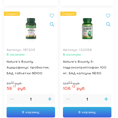
Скидка
Скидка
Артикул: 187203
Артикул: 122058
В наличии
В наличии
Nature's Bounty
Nature's Bounty 5-
Ацидофилус пробиотик,
гидрокситриптофан 100
БАД таблетки №100
мг, БАД капсулы №60
61
85
69
руб.
124
руб.
17
12
59
руб.
106
руб.
В корзину
В корзину