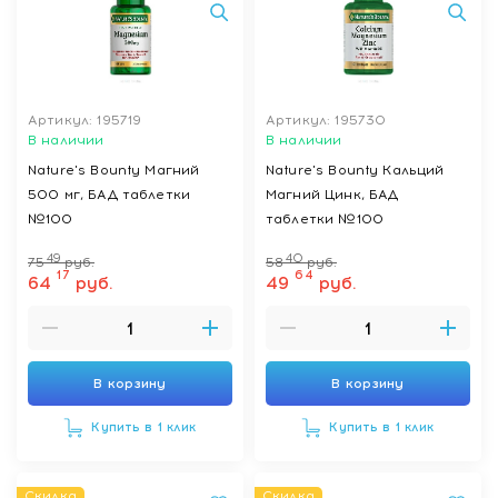
Артикул: 195719
Артикул: 195730
В наличии
В наличии
Nature's Bounty Магний
Nature's Bounty Кальций
500 мг, БАД таблетки
Магний Цинк, БАД
№100
таблетки №100
49
40
75
руб.
58
руб.
17
64
64
руб.
49
руб.
В корзину
В корзину
Купить в 1 клик
Купить в 1 клик
Скидка
Скидка