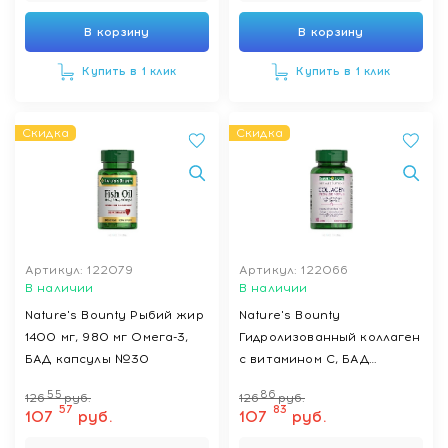
В корзину
В корзину
Купить в 1 клик
Купить в 1 клик
Скидка
Скидка
Артикул: 122079
Артикул: 122066
В наличии
В наличии
Nature's Bounty Рыбий жир
Nature's Bounty
1400 мг, 980 мг Омега-3,
Гидролизованный коллаген
БАД капсулы №30
с витамином С, БАД
таблетки №90
55
86
126
руб.
126
руб.
57
83
107
руб.
107
руб.