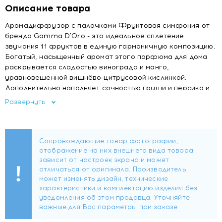
Описание товара
Аромадиффузор с палочками Фруктовая симфония от
бренда Gamma D'Oro - это идеальное сплетение
звучания 11 фруктов в единую гармоничную композицию.
Богатый, насыщенный аромат этого парфюма для дома
раскрывается сладостью винограда и манго,
уравновешенной вишнёво-цитрусовой кислинкой.
Дополнительно наполняет сочностью груши и персика и
оставляет свежее послевкусие яблока и ананаса.
Развернуть
В комплекте 4 палочки
Купить Gamma D'ORO Аромадиффузор для дома
Фруктовая симфония 100 мл FRUIT SYMPHONY
Цена Gamma D'ORO Аромадиффузор для дома
Фруктовая симфония 100 мл FRUIT SYMPHONY
Отзывы Gamma D'ORO Аромадиффузор для дома
Фруктовая симфония 100 мл FRUIT SYMPHONY