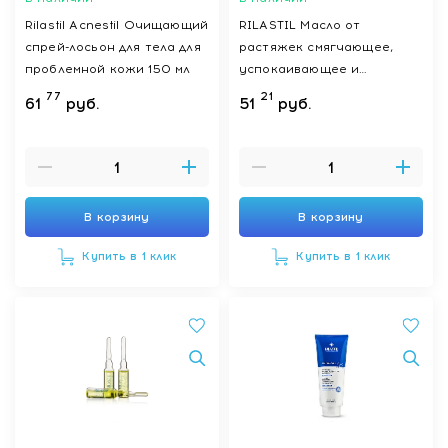
Rilastil Acnestil Очищающий
RILASTIL Масло от
спрей-лосьон для тела для
растяжек смягчающее,
проблемной кожи 150 мл
успокаивающее и
защитное 100 мл
77
21
61
руб.
51
руб.
В корзину
В корзину
Купить в 1 клик
Купить в 1 клик