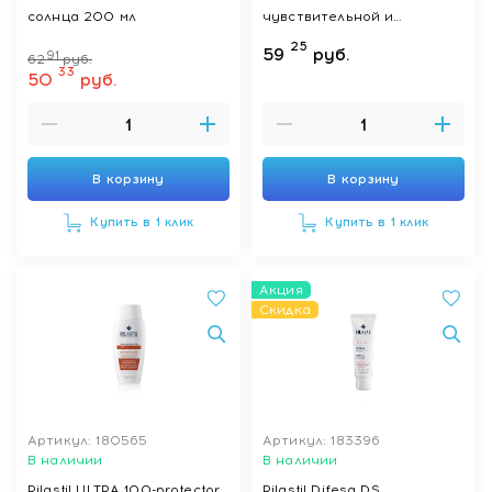
солнца 200 мл
чувствительной и
раздраженной кожи 200
25
59
руб.
91
62
руб.
мл
33
50
руб.
В корзину
В корзину
Купить в 1 клик
Купить в 1 клик
Акция
Скидка
Артикул: 180565
Артикул: 183396
В наличии
В наличии
Rilastil ULTRA 100-protector
Rilastil Difesa DS