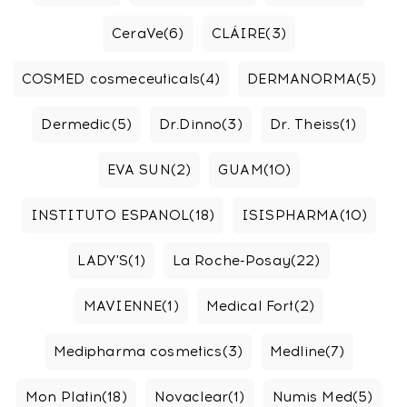
CeraVe
(6)
CLÁIRE
(3)
COSMED cosmeceuticals
(4)
DERMANORMA
(5)
Dermedic
(5)
Dr.Dinno
(3)
Dr. Theiss
(1)
EVA SUN
(2)
GUAM
(10)
INSTITUTO ESPANOL
(18)
ISISPHARMA
(10)
LADY'S
(1)
La Roche-Posay
(22)
MAVIENNE
(1)
Medical Fort
(2)
Medipharma cosmetics
(3)
Medline
(7)
Mon Platin
(18)
Novaclear
(1)
Numis Med
(5)