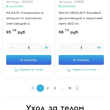
Артикул: 180569
Артикул: 178587
В наличии
В наличии
RILASTIL Концентрат в
Rilastil XEROLACT Базовый
ампулах от растяжек,
увлажняющий и защитный
смягчающий и
крем 400 мл
разглаживающий 10 шт по
46
70
95
руб.
68
руб.
5 мл
В корзину
В корзину
Купить в 1 клик
Купить в 1 клик
1
2
3
...
18
Уход за телом