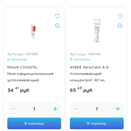
Артикул: 187685
Артикул: 186061
В наличии
В наличии
Rilastil CICASTIL
AVENE XeraCalm A.D
Многофункциональный
Успокаивающий
успокаивающий
концентрат 40 мл
восстанавливающий
41
43
34
руб.
65
руб.
бальзам для младенцев,
детей и взрослых 40 мл
В корзину
В корзину