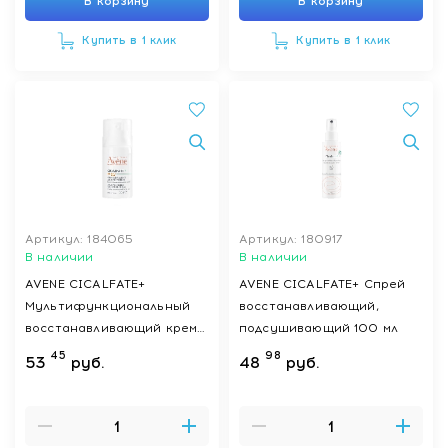
В корзину
В корзину
Купить в 1 клик
Купить в 1 клик
Артикул: 184065
Артикул: 180917
В наличии
В наличии
AVENE CICALFATE+
AVENE CICALFATE+ Спрей
Мультифункциональный
восстанавливающий,
восстанавливающий крем
подсушивающий 100 мл
для кожи SPF50+ 30 мл
45
98
53
руб.
48
руб.