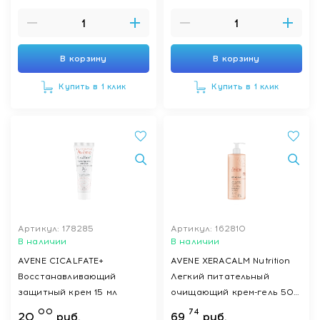
В корзину
В корзину
Купить в 1 клик
Купить в 1 клик
Артикул: 178285
Артикул: 162810
В наличии
В наличии
AVENE CICALFATE+
AVENE XERACALM Nutrition
Восстанавливающий
Легкий питательный
защитный крем 15 мл
очищающий крем-гель 500
мл
00
74
20
руб.
69
руб.