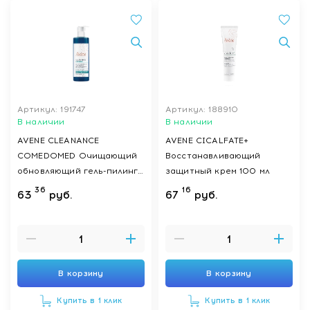
Артикул: 191747
Артикул: 188910
В наличии
В наличии
AVENE CLEANANCE
AVENE CICALFATE+
COMEDOMED Очищающий
Восстанавливающий
обновляющий гель-пилинг
защитный крем 100 мл
для проблемной кожи,
36
16
63
руб.
67
руб.
склонной к акне (для детей
с 12 лет и взрослых) 400
мл
В корзину
В корзину
Купить в 1 клик
Купить в 1 клик