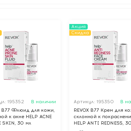
Акция
Скидка
ул: 195352
В наличии
Артикул: 195350
В н
 B77 Флюид для кожи,
REVOX B77 Крем для ко
ной к акне HELP ACNE
склонной к покраснен
 SKIN, 30 мл
HELP ANTI REDNESS, 3