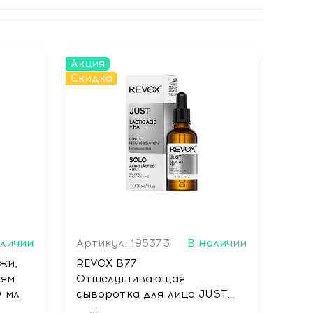
Акция
Скидка
аличии
Артикул: 195373
В наличии
жи,
REVOX B77
иям
Отшелушивающая
0 мл
сыворотка для лица JUST
LACTIC ACID + HA, 30 мл