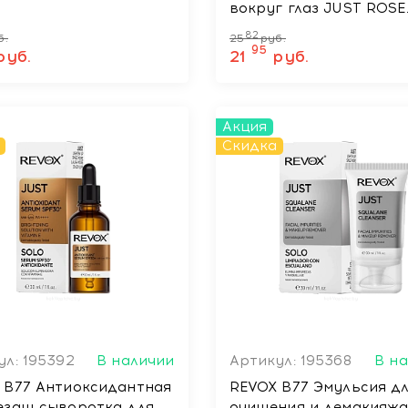
вокруг глаз JUST ROSE
WATER AVOCADO OIL, 
82
б.
25
руб.
95
руб.
21
руб.
Акция
Скидка
ул: 195392
В наличии
Артикул: 195368
В н
 B77 Антиоксидантная
REVOX B77 Эмульсия д
езащ сыворотка для
очищения и демакияжа