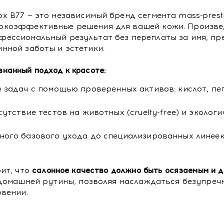
ox B77 — это независимый бренд сегмента mass-pres
окоэффективные решения для вашей кожи. Произвед
фессиональный результат без переплаты за имя, п
инной заботы и эстетики.
знанный подход к красоте:
 задач с помощью проверенных активов: кислот, пе
утствие тестов на животных (cruelty-free) и эколог
ного базового ухода до специализированных линеек
ит, что
салонное качество должно быть осязаемым и д
домашней рутины, позволяя наслаждаться безупречн
вении.