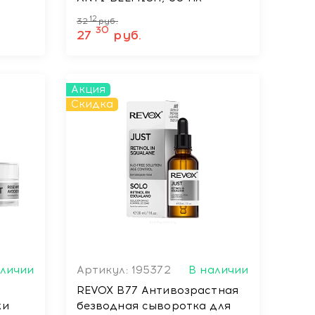
12
32
руб.
30
27
руб.
Акция
Скидка
аличии
Артикул: 195372
В наличии
REVOX B77 Антивозрастная
жи
безводная сыворотка для