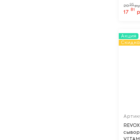
мл
95
20
ру
81
17
р
Акция
Скидка
Артик
REVOX
сывор
VITAM