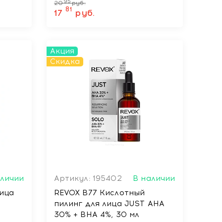
95
20
руб.
81
17
руб.
Акция
Скидка
аличии
Артикул: 195402
В наличии
лица
REVOX B77 Кислотный
пилинг для лица JUST AHA
30% + BHA 4%, 30 мл