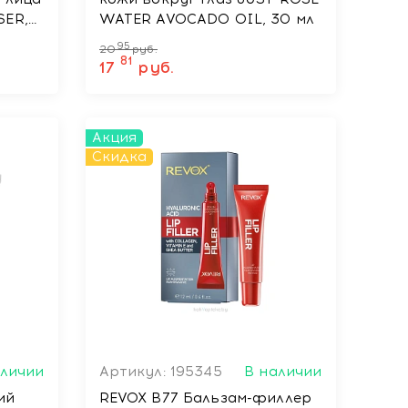
SER,
WATER AVOCADO OIL, 30 мл
95
20
руб.
81
17
руб.
Акция
Скидка
аличии
Артикул: 195345
В наличии
ий
REVOX B77 Бальзам-филлер