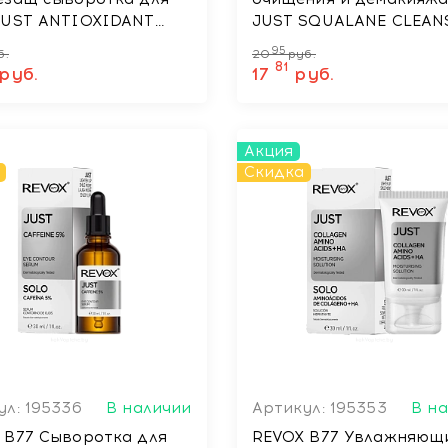
JUST ANTIOXIDANT
JUST SQUALANE CLEAN
 SPF 30+, 30мл
30 мл
95
б.
20
руб.
81
руб.
17
руб.
Акция
Скидка
ул: 195336
В наличии
Артикул: 195353
В н
 B77 Сыворотка для
REVOX B77 Увлажняющ