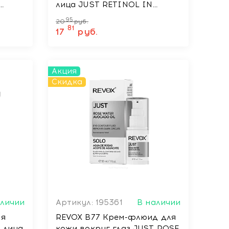
лица JUST RETINOL IN
50 мл
SQUALANE H20-FREE, 30мл
95
20
руб.
81
17
руб.
Акция
Скидка
аличии
Артикул: 195361
В наличии
ля
REVOX B77 Крем-флюид для
 лица
кожи вокруг глаз JUST ROSE