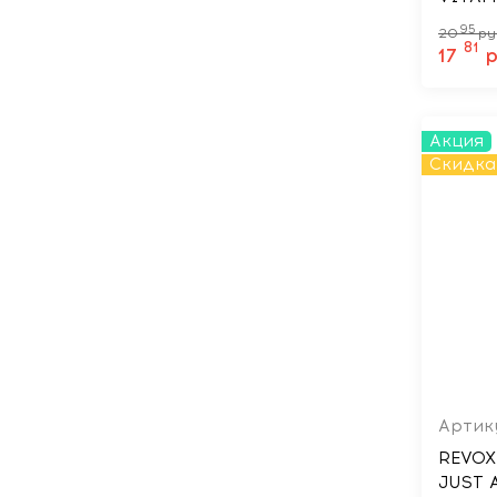
95
20
ру
81
17
р
Акция
Скидка
Артик
REVOX
JUST 