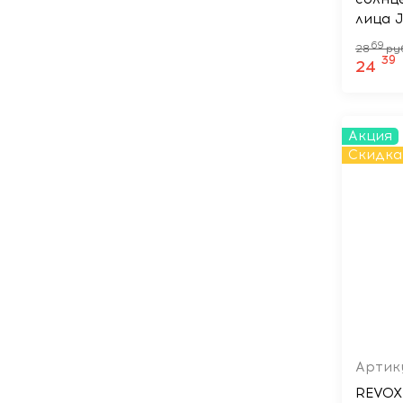
лица 
SERUM
69
28
ру
39
24
Акция
Скидка
Артик
REVOX