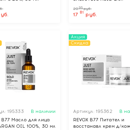
ANHYDROUS, 30 мл
95
б.
20
руб.
81
уб.
17
руб.
Акция
Скидка
ул: 195333
В наличии
Артикул: 195362
В н
 B77 Масло для лица
REVOX B77 Питател и
ARGAN OIL 100%, 30 мл
восстанавл крем д/ко