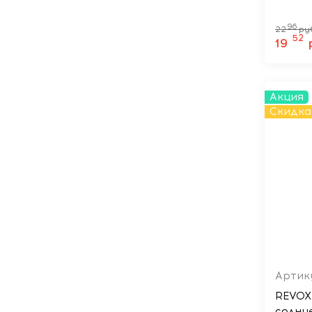
96
22
ру
52
19
Акция
Скидка
Артик
REVOX
солнц