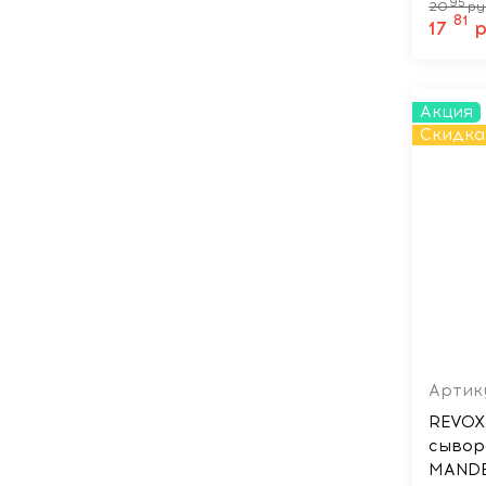
95
20
ру
81
17
р
Акция
Скидка
Артику
REVOX
сывор
MANDE