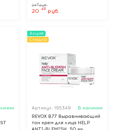
11
24
руб.
49
20
руб.
Акция
Скидка
аличии
Артикул: 195349
В наличии
REVOX B77 Выравнивающий
UST
тон крем для лица HELP
ANTI-BLEMISH, 50 мл