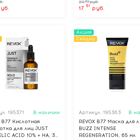
95
б.
20
руб.
81
уб.
17
руб.
Акция
Скидка
л: 195371
В наличии
Артикул: 195363
В н
 B77 Кислотная
REVOX B77 Маска для 
отка для лиц JUST
BUZZ INTENSE
LIC ACID 10% + НА, 30
REGENERATION, 65 мл