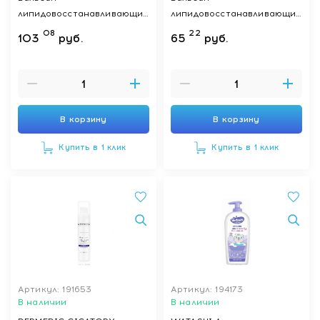
липидовосстанавливающий,
липидовосстанавливающий,
500мл
200мл
08
22
103
руб.
65
руб.
В корзину
В корзину
Купить в 1 клик
Купить в 1 клик
Артикул: 191653
Артикул: 194173
В наличии
В наличии