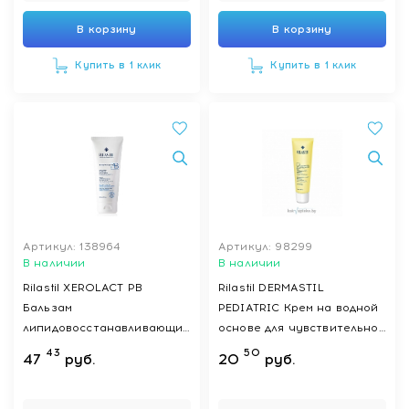
В корзину
В корзину
Купить в 1 клик
Купить в 1 клик
Артикул: 138964
Артикул: 98299
В наличии
В наличии
Rilastil XEROLACT PB
Rilastil DERMASTIL
Бальзам
PEDIATRIC Крем на водной
липидовосстанавливающий
основе для чувствительной
для лица и тела против
кожи младенцев и детей,
43
50
47
руб.
20
руб.
раздражения, 200 мл
100 мл