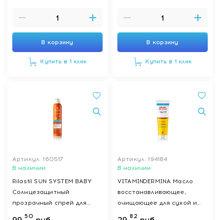
В корзину
В корзину
Купить в 1 клик
Купить в 1 клик
Артикул: 160517
Артикул: 194184
В наличии
В наличии
Rilastil SUN SYSTEM BABY
VITAMINDERMINA Масло
Солнцезащитный
восстанавливающее,
прозрачный спрей для
очищающее для сухой и
детей SPF 50+ 200 мл
очень сухой кожи для
50
82
99
руб.
29
руб.