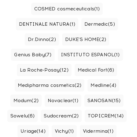
COSMED cosmeceuticals
(1)
DENTINALE NATURA
(1)
Dermedic
(5)
Dr.Dinno
(2)
DUKE'S HOME
(2)
Genius Baby
(7)
INSTITUTO ESPANOL
(1)
La Roche-Posay
(12)
Medical Fort
(6)
Medipharma cosmetics
(2)
Medline
(4)
Modum
(2)
Novaclear
(1)
SANOSAN
(15)
Sowelu
(6)
Sudocream
(2)
TOPICREM
(14)
Uriage
(14)
Vichy
(1)
Vidermina
(1)