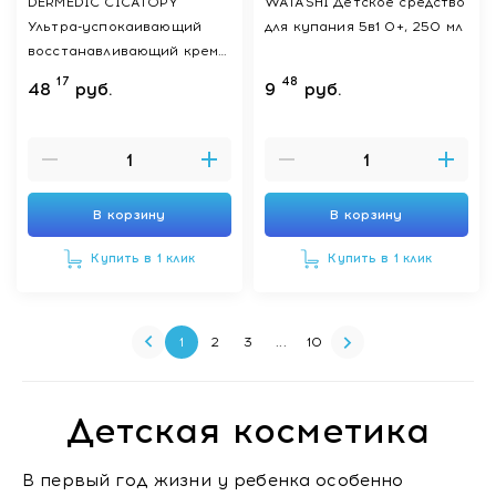
DERMEDIC CICATOPY
WATASHI Детское средство
Ультра-успокаивающий
для купания 5в1 0+, 250 мл
восстанавливающий крем
д/взр-ых и детей с 1го дня
17
48
48
руб.
9
руб.
жизни 40 мл
В корзину
В корзину
Купить в 1 клик
Купить в 1 клик
1
2
3
...
10
Детская косметика
В первый год жизни у ребенка особенно