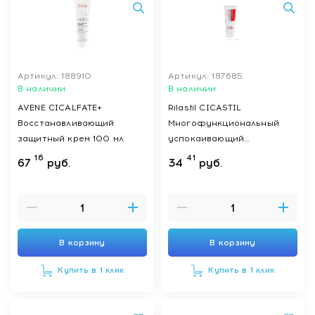
Артикул: 188910
Артикул: 187685
В наличии
В наличии
AVENE CICALFATE+
Rilastil CICASTIL
Восстанавливающий
Многофункциональный
защитный крем 100 мл
успокаивающий
восстанавливающий
16
41
67
руб.
34
руб.
бальзам для младенцев,
детей и взрослых 40 мл
В корзину
В корзину
Купить в 1 клик
Купить в 1 клик