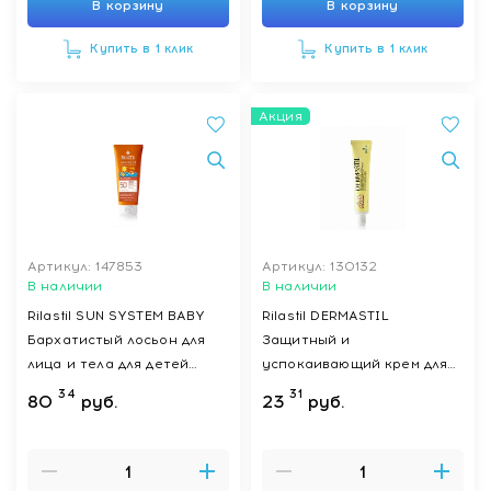
В корзину
В корзину
Купить в 1 клик
Купить в 1 клик
Акция
Артикул: 147853
Артикул: 130132
В наличии
В наличии
Rilastil SUN SYSTEM BABY
Rilastil DERMASTIL
Бархатистый лосьон для
Защитный и
лица и тела для детей
успокаивающий крем для
SPF50+, 200 мл
младенцев и детей с
34
31
80
руб.
23
руб.
чувствительной кожей, 50
г