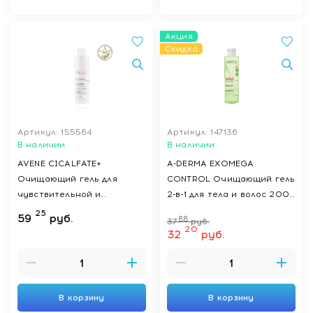
Акция
Скидка
Артикул: 155564
Артикул: 147136
В наличии
В наличии
AVENE CICALFATE+
A-DERMA EXOMEGA
Очищающий гель для
CONTROL Очищающий гель
чувствительной и
2-в-1 для тела и волос 200
раздраженной кожи 200
мл
25
59
руб.
88
37
руб.
мл
20
32
руб.
В корзину
В корзину