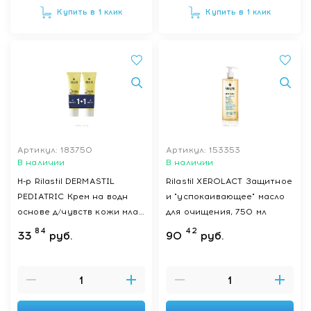
Купить в 1 клик
Купить в 1 клик
Артикул: 183750
Артикул: 153353
В наличии
В наличии
Н-р Rilastil DERMASTIL
Rilastil XEROLACT Защитное
PEDIATRIC Крем на водн
и "успокаивающее" масло
основе д/чувств кожи млад
для очищения, 750 мл
детей 1+1, 100 мл 2 шт
84
42
33
руб.
90
руб.