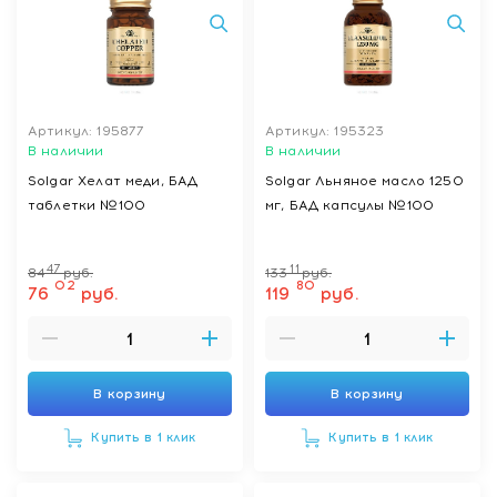
Артикул: 195877
Артикул: 195323
В наличии
В наличии
Solgar Хелат меди, БАД
Solgar Льняное масло 1250
таблетки №100
мг, БАД капсулы №100
47
11
84
руб.
133
руб.
02
80
76
руб.
119
руб.
В корзину
В корзину
Купить в 1 клик
Купить в 1 клик