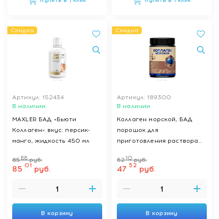
Купить в 1 клик
Купить в 1 клик
Скидка
Скидка
Артикул: 152434
Артикул: 189300
В наличии
В наличии
MAXLER БАД «Бьюти
Коллаген морской, БАД
Коллаген» вкус: персик-
порошок для
манго, жидкость 450 мл
приготовления раствора
150 г
88
10
85
руб.
62
руб.
01
52
85
руб.
47
руб.
В корзину
В корзину