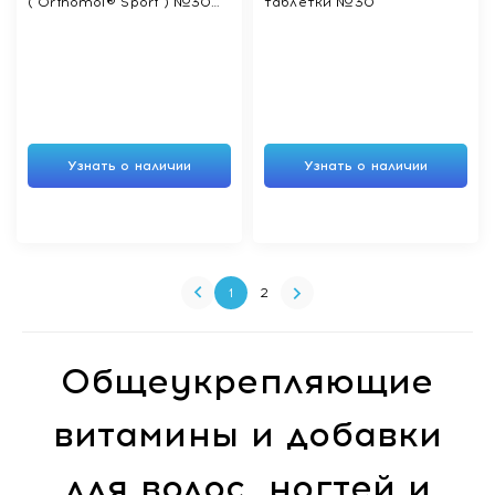
("Orthomol® Sport") №30
таблетки №30
во флаконах по 20мл,
таблетки
Узнать о наличии
Узнать о наличии
1
2
Общеукрепляющие
витамины и добавки
для волос, ногтей и