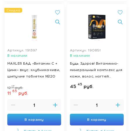
Скидка
Артикул: 191397
Артикул: 190851
В наличии
В наличии
MAXLER БАД «Витамин С +
Будь Здоров! Витаминно-
Цинк» вкус: клубника-киви,
минеральный комплекс для
шипучие таблетки №20
кожи, волос, ногтей
(Beauty complex), БАД
45
45
руб.
17
12
руб.
капсулы №60
65
11
руб.
В корзину
В корзину