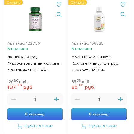
Скидка
Скидка
Артикул: 122066
Артикул: 158225
В наличии
В наличии
Nature's Bounty
MAXLER БАД «Бьюти
Гидролизованный коллаген
Коллаген» вкус: цитрус,
с витамином С, БАД
жидкость 450 мл
таблетки №90
86
88
126
руб.
85
руб.
83
01
107
руб.
85
руб.
В корзину
В корзину
Купить в 1 клик
Купить в 1 клик