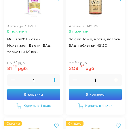
Артикул: 185911
Артикул: 141525
В наличии
В наличии
Multizan® Бьюти /
Solgar Кожа, ногти, волосы,
Мультизан Бьюти, БАД
БАД таблетки №120
таблетки №15х2
07
52
83
руб.
231
руб.
18
37
81
руб.
208
руб.
В корзину
В корзину
Купить в 1 клик
Купить в 1 клик
Скидка
Скидка