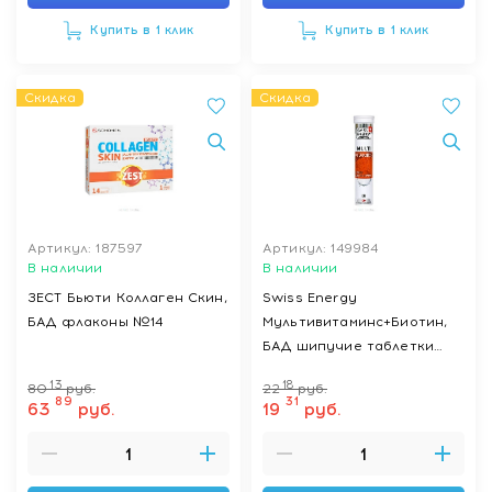
Купить в 1 клик
Купить в 1 клик
Скидка
Скидка
Артикул: 187597
Артикул: 149984
В наличии
В наличии
ЗЕСТ Бьюти Коллаген Скин,
Swiss Energy
БАД флаконы №14
Мультивитаминс+Биотин,
БАД шипучие таблетки
№20
13
18
80
руб.
22
руб.
89
31
63
руб.
19
руб.