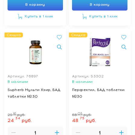
В корзину
В корзину
Купить в 1 клик
Купить в 1 клик
Скидка
Скидка
Артикул: 76897
Артикул: 53302
В наличии
В наличии
Supherb Мульти Хэир, БАД
Перфектил, БАД таблетки
таблетки №30
№30
16
05
29
руб.
68
руб.
34
75
24
руб.
48
руб.