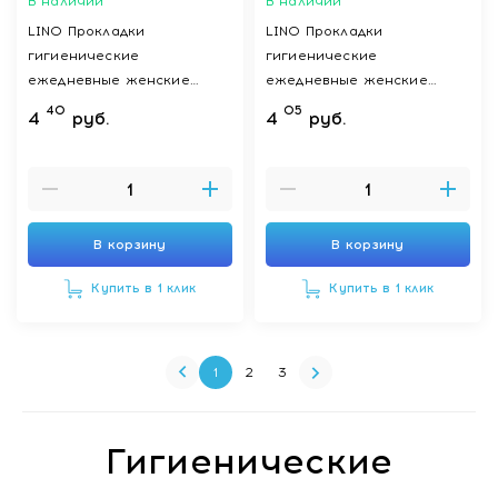
В наличии
В наличии
LINO Прокладки
LINO Прокладки
гигиенические
гигиенические
ежедневные женские
ежедневные женские
хлопко-льняные
хлопко-льняные
40
05
4
руб.
4
руб.
Ультратонкие. (BIO)
Ультратонкие, п/э мяг. уп.
бум.тв.уп. 20 шт
20 шт
В корзину
В корзину
Купить в 1 клик
Купить в 1 клик
1
2
3
Гигиенические