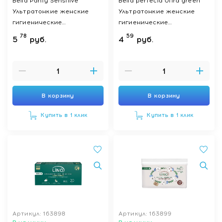
Bella Panty Sensitive
Bella perfecta Ultra green
Ультратонкие женские
Ультратонкие женские
гигиенические
гигиенические
ежедневные прокладки 60
впитывающие прокладки,
78
59
5
руб.
4
руб.
шт
20 шт
В корзину
В корзину
Купить в 1 клик
Купить в 1 клик
Артикул: 163898
Артикул: 163899