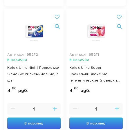
Артикул: 195272
Артикул: 195271
В наличии
В наличии
Kotex Ultra Night Прокладки
Kotex Ultra Super
женские гигиенические, 7
Прокладки женские
шт
гигиенические (поверхн.
сеточка), 8 шт
66
66
4
руб.
4
руб.
В корзину
В корзину