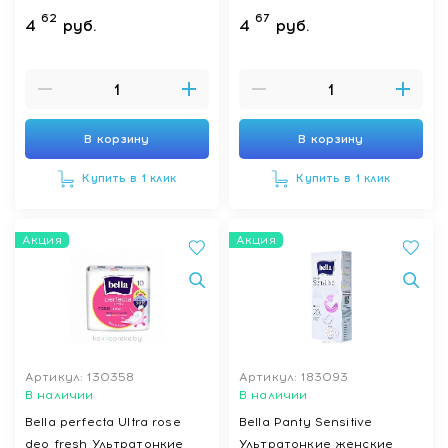
впитывающие прокладки
впитывающие прокладки
62
67
4
руб.
4
руб.
(БЕЛЛА ПЕРФЕКТА пьюр
normal (БЕЛЛА ПЕРФЕКТА
макси) maxi 8 шт
пьюр нормал) 10 шт
В корзину
В корзину
Купить в 1 клик
Купить в 1 клик
Акция
Акция
Артикул: 130358
Артикул: 183093
В наличии
В наличии
Bella perfecta Ultra rose
Bella Panty Sensitive
deo fresh Ультратонкие
Ультратонкие женские