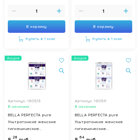
сенситив найт) 8 шт
пьюр найт) 7 шт
В корзину
В корзину
Купить в 1 клик
Купить в 1 клик
Акция
Акция
Артикул: 190513
Артикул: 190511
В наличии
В наличии
BELLA PERFECTA pure
BELLA PERFECTA pure
Ультратонкие женские
Ультратонкие женские
гигиенические
гигиенические
впитывающие прокладки
впитывающие прокладки
28
64
8
руб.
8
руб.