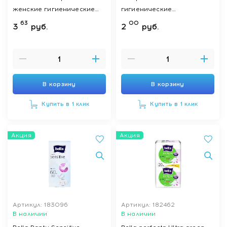
женские гигиенические
гигиенические
впитывающие прокладки,
ежедневные прокладки 20
63
00
3
руб.
2
руб.
10 шт
шт
В корзину
В корзину
Купить в 1 клик
Купить в 1 клик
Акция
Акция
Артикул: 183096
Артикул: 182462
В наличии
В наличии