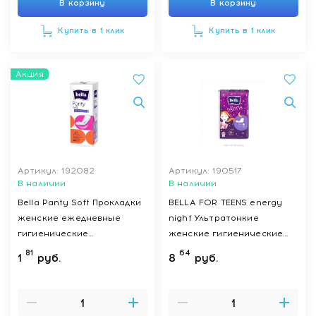
В корзину
В корзину
Купить в 1 клик
Купить в 1 клик
Акция
Артикул: 192082
Артикул: 190517
В наличии
В наличии
Bella Panty Soft Прокладки
BELLA FOR TEENS energy
женские ежедневные
night Ультратонкие
гигиенические
женские гигиенические
удлиненные по 20 шт
впитывающие прокладки
81
64
1
руб.
8
руб.
(БЕЛЛА ФОР ТИНС
энерджи найт) 16 шт