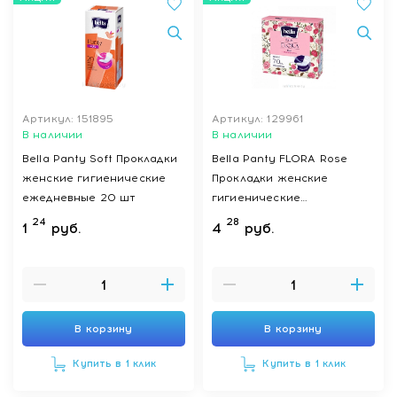
Артикул: 151895
Артикул: 129961
В наличии
В наличии
Bella Panty Soft Прокладки
Bella Panty FLORA Rose
женские гигиенические
Прокладки женские
ежедневные 20 шт
гигиенические
ежедневные с ароматом
24
28
1
руб.
4
руб.
розы 70 шт
В корзину
В корзину
Купить в 1 клик
Купить в 1 клик