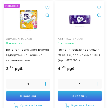
Новинка
Артикул: 102728
Артикул: 84908
В наличии
В наличии
Bella for Teens Ultra Energy
Гигиенические прокладки
Супертонкие женские
MEGGI супер ночные 10шт
гигиенические
(Арт.MEG 301)
впитывающие
69
04
3
руб.
4
руб.
ароматизированные
прокладки, 10 шт
В корзину
В корзину
Купить в 1 клик
Купить в 1 клик