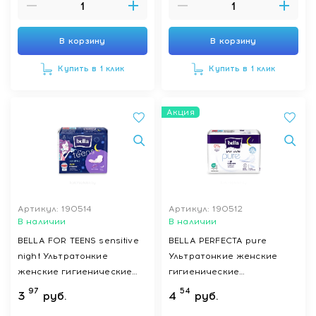
В корзину
В корзину
Купить в 1 клик
Купить в 1 клик
Акция
Артикул: 190514
Артикул: 190512
В наличии
В наличии
BELLA FOR TEENS sensitive
BELLA PERFECTA pure
night Ультратонкие
Ультратонкие женские
женские гигиенические
гигиенические
впитывающие прокладки
впитывающие прокладки
97
54
3
руб.
4
руб.
(БЕЛЛА ФОР ТИНС
night (БЕЛЛА ПЕРФЕКТА