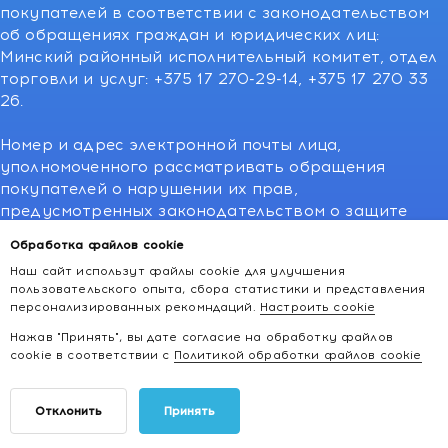
покупателей в соответствии с законодательством
об обращениях граждан и юридических лиц:
Минский районный исполнительный комитет, отдел
торговли и услуг: +375 17 270-29-14, +375 17 270 33
26.
Номер и адрес электронной почты лица,
уполномоченного рассматривать обращения
покупателей о нарушении их прав,
предусмотренных законодательством о защите
прав потребителей:766-55-88 (для всех мобильных
Обработка файлов cookie
операторов), info@kakvapteke.by
Наш сайт использут файлы cookie для улучшения
пользовательского опыта, сбора статистики и представления
персонализированных рекомндаций.
Настроить cookie
Нажав "Принять", вы дате согласие на обработку файлов
cookie в соответствии с
Политикой обработки файлов cookie
2026 © kakvapteke.by
Отклонить
Принять
Интернет-магазин косметики и товаров для здоровья