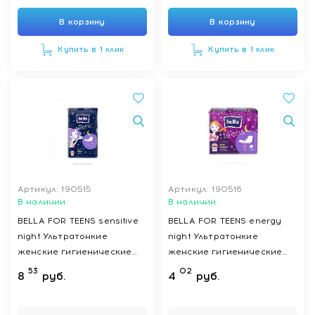
В корзину
В корзину
Купить в 1 клик
Купить в 1 клик
Артикул: 190515
Артикул: 190516
В наличии
В наличии
BELLA FOR TEENS sensitive
BELLA FOR TEENS energy
night Ультратонкие
night Ультратонкие
женские гигиенические
женские гигиенические
впитывающие прокладки
впитывающие прокладки
53
02
8
руб.
4
руб.
(БЕЛЛА ФОР ТИНС
(БЕЛЛА ФОР ТИНС
сенситив найт) 16 шт
энерджи найт) 8 шт