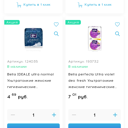
Купить в 1 клик
Купить в 1 клик
Акция
Акция
Артикул: 124035
Артикул: 193732
В наличии
В наличии
Bella IDEALE ultra normal
Bella perfecta Ultra violet
Ультратонкие женские
deo fresh Ультратонкие
гигиенические
женские гигиенические
впитывающие прокладки
впитывающие прокладки
69
01
4
руб.
7
руб.
10 шт (stay softi)
20 шт