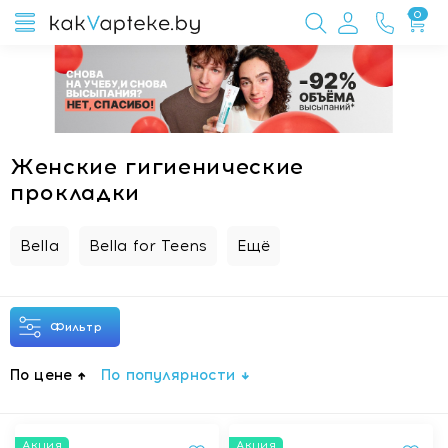
0
Женские гигиенические
прокладки
Bella
Bella for Teens
Ещё
Фильтр
По цене
По популярности
Акция
Акция