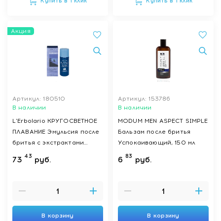
Купить в 1 клик
Купить в 1 клик
Акция
Артикул: 180510
Артикул: 153786
В наличии
В наличии
L'Erbolario КРУГОСВЕТНОЕ
MODUM MEN ASPECT SIMPLE
ПЛАВАНИЕ Эмульсия после
Бальзам после бритья
бритья с экстрактами
Успокаивающий, 150 мл
белого тмина и лавра 100
43
83
73
руб.
6
руб.
мл
В корзину
В корзину