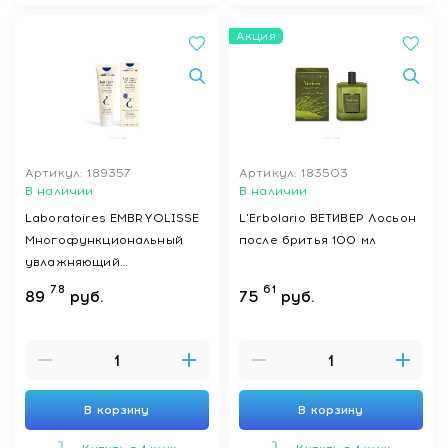
Акция
Артикул: 189357
Артикул: 183503
В наличии
В наличии
Laboratoires EMBRYOLISSE
L'Erbolario ВЕТИВЕР Лосьон
Многофункциональный
после бритья 100 мл
увлажняющий
концентрированный крем-
78
61
89
руб.
75
руб.
молочко, 75 мл
В корзину
В корзину