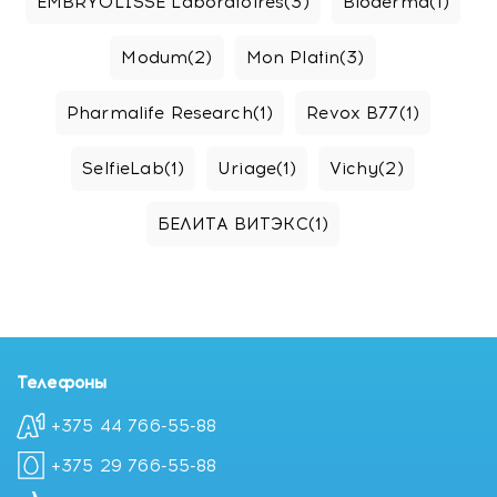
EMBRYOLISSE Laboratoires
(3)
Bioderma
(1)
Modum
(2)
Mon Platin
(3)
Pharmalife Research
(1)
Revox B77
(1)
SelfieLab
(1)
Uriage
(1)
Vichy
(2)
БЕЛИТА ВИТЭКС
(1)
Телефоны
+375 44 766-55-88
+375 29 766-55-88