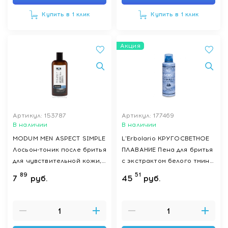
Купить в 1 клик
Купить в 1 клик
Акция
Артикул: 153787
Артикул: 177469
В наличии
В наличии
MODUM MEN ASPECT SIMPLE
L'Erbolario КРУГОСВЕТНОЕ
Лосьон-тоник после бритья
ПЛАВАНИЕ Пена для бритья
для чувствительной кожи,
с экстрактом белого тмина
150 мл
и лавра 200 мл
89
51
7
руб.
45
руб.