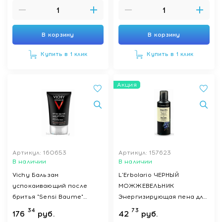
В корзину
В корзину
Купить в 1 клик
Купить в 1 клик
Акция
Артикул: 160653
Артикул: 157623
В наличии
В наличии
Vichy Бальзам
L'Erbolario ЧЕРНЫЙ
успокаивающий после
МОЖЖЕВЕЛЬНИК
бритья "Sensi Baume"
Энергизирующая пена для
серии "Homme" 75 мл
бритья 200 мл
34
73
176
руб.
42
руб.