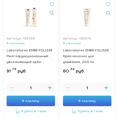
Артикул: 189356
Артикул: 189375
В наличии
В наличии
Laboratoires EMBRYOLISSE
Laboratoires EMBRYOLISSE
Многофункциональный
Крем-молочко для
увлажняющий крем-
умывания, 200 мл
молочко для
76
39
91
руб.
60
руб.
чувствительной кожи
взрослых, детей и
младенцев, 100 мл
В корзину
В корзину
Купить в 1 клик
Купить в 1 клик