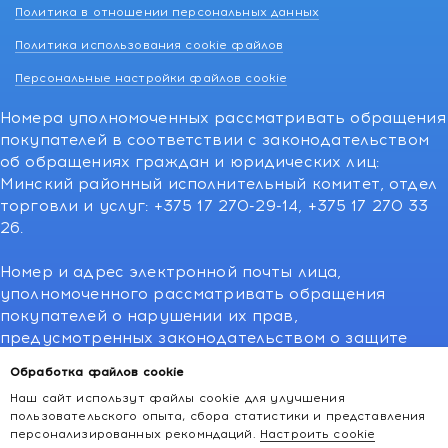
Политика в отношении персональных данных
Политика использования cookie файлов
Персональные настройки файлов cookie
Номера уполномоченных рассматривать обращения
покупателей в соответствии с законодательством
об обращениях граждан и юридических лиц:
Минский районный исполнительный комитет, отдел
торговли и услуг: +375 17 270-29-14, +375 17 270 33
26.
Номер и адрес электронной почты лица,
уполномоченного рассматривать обращения
покупателей о нарушении их прав,
предусмотренных законодательством о защите
прав потребителей:766-55-88 (для всех мобильных
Обработка файлов cookie
операторов), info@kakvapteke.by
Наш сайт использут файлы cookie для улучшения
пользовательского опыта, сбора статистики и представления
персонализированных рекомндаций.
Настроить cookie