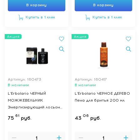
В корзину
В корзину
Купить в 1 клик
Купить в 1 клик
Акция
Акция
Артикул: 160473
Артикул: 160417
В наличии
В наличии
L'Erbolario ЧЕРНЫЙ
L'Erbolario ЧЕРНОЕ ДЕРЕВО
МОЖЖЕВЕЛЬНИК
Пена для бритья 200 мл
Энергизирующий лосьон
после бритья 100 мл
61
06
75
руб.
43
руб.