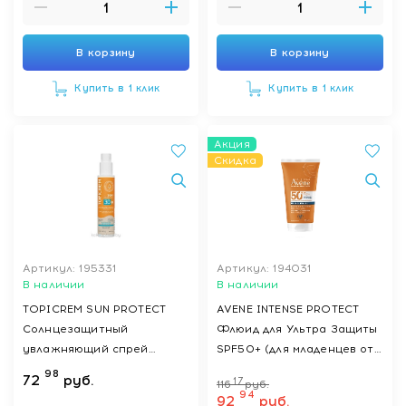
В корзину
В корзину
Купить в 1 клик
Купить в 1 клик
Акция
Скидка
Артикул: 195331
Артикул: 194031
В наличии
В наличии
TOPICREM SUN PROTECT
AVENE INTENSE PROTECT
Солнцезащитный
Флюид для Ультра Защиты
увлажняющий спрей
SPF50+ (для младенцев от
SPF30 (для детей с 3-х лет
28 дней, детей и взрослых)
98
72
руб.
17
116
руб.
и взрослых) 150 мл
150 мл
94
92
руб.