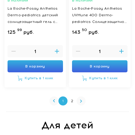
В наличии
В наличии
La Roche-Posay Anthelios
La Roche-Posay Anthelios
Dermo-pediatrics детский
UVMune 400 Dermo-
солнцезащитный гель с
pediatrics Солнцезащитное
технологией нанесения на
детское увлажняющее
99
50
125
руб.
143
руб.
влажную кожу для лица и
молочко для лица и тела
тела SPF 50+ 200 мл
SPF50+/PPD 26, 250 мл
В корзину
В корзину
Купить в 1 клик
Купить в 1 клик
1
2
Для детей