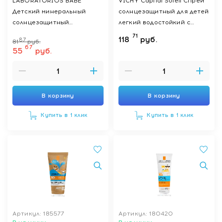
LABORATORIOS BABE
VICHY Capital Soleil Спрей
Детский минеральный
солнцезащитный для детей
солнцезащитный
легкий водостойкий с
суперфлюид для лица
повышенной защитой
71
118
руб.
87
81
руб.
SPF50 с пантенолом и
SPF50+ 200мл
67
55
руб.
пребиотиком / SUPER FLUID
MINERAL PEDIATRICS SPF
50, 50 мл
В корзину
В корзину
Купить в 1 клик
Купить в 1 клик
Артикул: 185577
Артикул: 180420