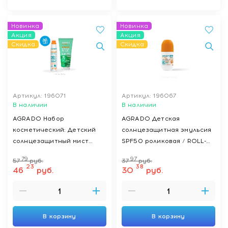
Новинка
Новинка
Акция
Акция
Скидка
Скидка
Артикул: 196071
Артикул: 196067
В наличии
В наличии
AGRADO Набор
AGRADO Детская
косметический: Детский
солнцезащитная эмульсия
солнцезащитный мист
SPF50 роликовая / ROLL-
SPF50+, 200мл + Гидрогель
ON SUNSCREEN KIDS SPF50,
79
97
57
руб.
37
руб.
после загара Алоэ Вера,
50мл
23
38
46
руб.
30
руб.
200мл
В корзину
В корзину