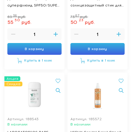
суперфлюид SPF50/SUPER
солнцезащитный стик для
FLUID PEDIATRIC
лица SPF 50 с пантенолом
38
87
69
руб.
73
руб.
SUNSCREEN SPF50, 50мл
и пребиотиком /
50
23
55
руб.
50
руб.
PEDIATRIC INVISIBLE STICK
SUNSCREEN WATER
RESISTANT SPF 50, 30 г
В корзину
В корзину
Купить в 1 клик
Купить в 1 клик
Акция
Скидка
Артикул: 188543
Артикул: 185572
В наличии
В наличии