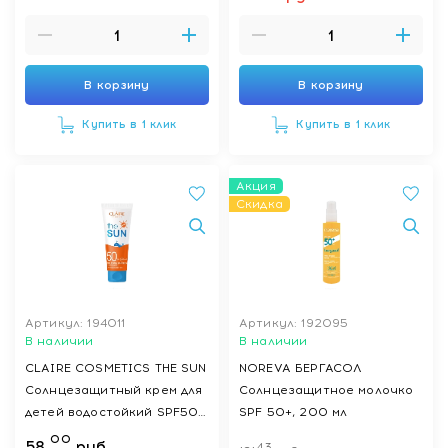
В корзину
В корзину
Купить в 1 клик
Купить в 1 клик
Акция
Скидка
Артикул: 194011
Артикул: 192095
В наличии
В наличии
CLAIRE COSMETICS THE SUN
NOREVA БЕРГАСОЛ
Солнцезащитный крем для
Солнцезащитное молочко
детей водостойкий SPF50,
SPF 50+, 200 мл
200 мл
00
58
руб.
43