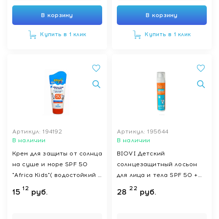
В корзину
В корзину
Купить в 1 клик
Купить в 1 клик
Артикул: 194192
Артикул: 195644
В наличии
В наличии
Крем для защиты от солнца
BIOVI Детский
на суше и море SPF 50
солнцезащитный лосьон
"Africa Kids"( водостойкий ),
для лица и тела SPF 50 +
150 мл
"Дино Защита" 100 мл
12
22
15
руб.
28
руб.