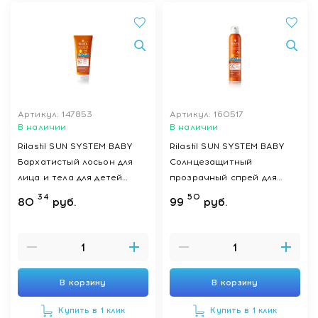
Артикул: 147853
Артикул: 160517
В наличии
В наличии
Rilastil SUN SYSTEM BABY
Rilastil SUN SYSTEM BABY
Бархатистый лосьон для
Солнцезащитный
лица и тела для детей
прозрачный спрей для
SPF50+, 200 мл
детей SPF 50+ 200 мл
34
50
80
руб.
99
руб.
В корзину
В корзину
Купить в 1 клик
Купить в 1 клик