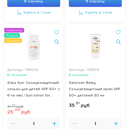
В корзину
В корзину
Купить в 1 клик
Купить в 1 клик
Новинка
Акция
Скидка
Артикул: 196042
Артикул: 195574
В наличии
В наличии
Ziaja Sun Солнцезащитный
Sanosan Baby
лосьон для детей SPF 50+ с
Солнцезащитный крем SPF
6-ти мес./Sun lotion for
50+ детский 30 мл
children SPF 50+ from 6th
51
35
руб.
32
31
руб.
month, 125мл
06
25
руб.