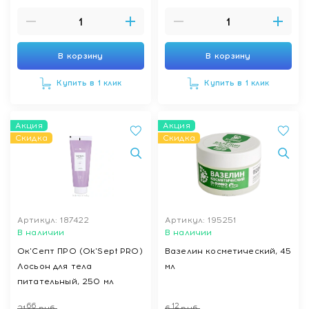
В корзину
В корзину
Купить в 1 клик
Купить в 1 клик
Акция
Акция
Скидка
Скидка
Артикул: 187422
Артикул: 195251
В наличии
В наличии
Ок'Септ ПРО (Ok'Sept PRO)
Вазелин косметический, 45
Лосьон для тела
мл
питательный, 250 мл
66
12
21
руб.
6
руб.