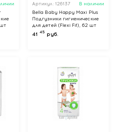
аличии
Артикул: 126137
В наличии
r
Bella Baby Happy Maxi Plus
ские
Подгузники гигиенические
 шт
для детей (Flexi Fit), 62 шт
45
41
руб.