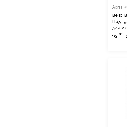
Артик
Bella 
Подгу
для де
85
16