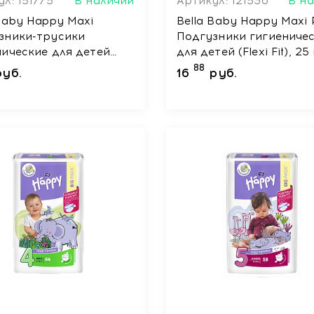
л: 151775
В наличии
Артикул: 121536
В н
Baby Happy Maxi
Bella Baby Happy Maxi 
зники-трусики
Подгузники гигиениче
нические для детей
для детей (Flexi Fit), 25
рсальные, 1 шт
88
руб.
16
руб.