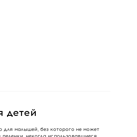
я детей
о для малышей, без которого не может
 пеленки, некогда использовавшиеся