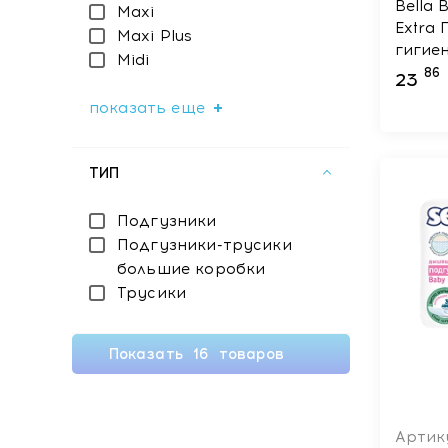
Bella 
Maxi
Extra
Maxi Plus
гигие
Midi
униве
86
23
показать еще
ТИП
Подгузники
Подгузники-трусики
большие коробки
Трусики
Показать
16
товаров
Артик