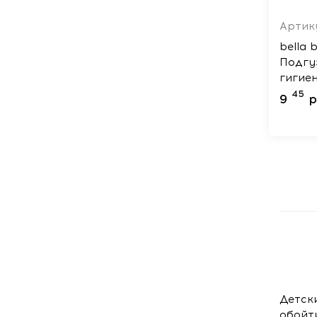
Артику
bella 
Подгу
гигие
униве
45
9
р
Д
етск
обойт