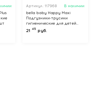
аличии
Артикул: 117968
В наличии
Plus
bella baby Happy Maxi
ские
Подгузники-трусики
 шт
гигиенические для детей
универсальные, 44 шт
45
21
руб.