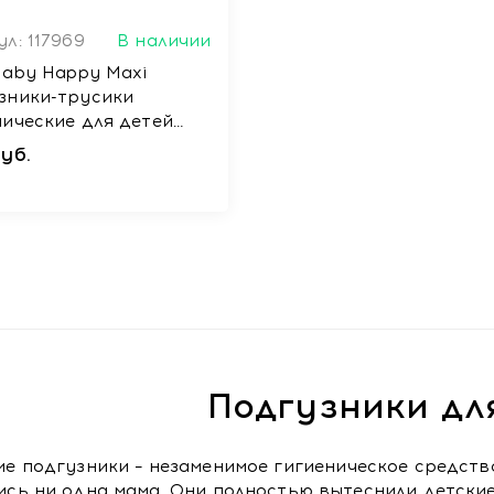
л: 117969
В наличии
baby Happy Maxi
зники-трусики
нические для детей
рсальные, 12 шт
уб.
Подгузники дл
ие подгузники – незаменимое гигиеническое средств
ись ни одна мама. Они полностью вытеснили детские