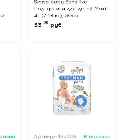
r
Senso baby Sensitive
Подгузники для детей Maxi
ей
4L (7-18 кг), 50шт
99
33
руб.
аличии
Артикул: 135369
В наличии