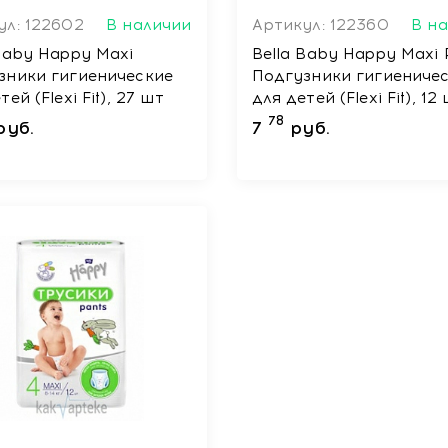
ул: 122602
В наличии
Артикул: 122360
В н
Baby Happy Maxi
Bella Baby Happy Maxi 
зники гигиенические
Подгузники гигиениче
тей (Flexi Fit), 27 шт
для детей (Flexi Fit), 12
78
руб.
7
руб.