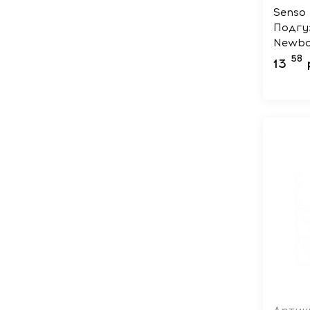
Senso 
Подгу
Newbor
58
13