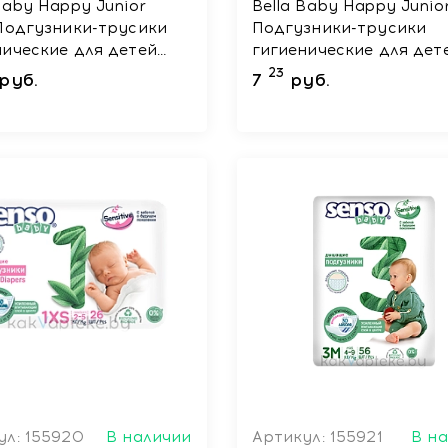
Baby Happy Junior
Bella Baby Happy Junio
 Подгузники-трусики
Подгузники-трусики
нические для детей
гигиенические для дет
рсальные, 36 шт
универсальные, 10 шт
23
руб.
7
руб.
ул: 155920
В наличии
Артикул: 155921
В н