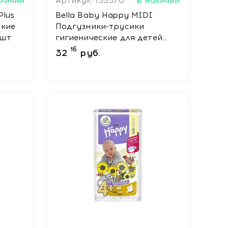
аличии
Артикул: 135370
В наличии
Plus
Bella Baby Happy MIDI
ские
Подгузники-трусики
 шт
гигиенические для детей
универсальные, 48 шт
16
32
руб.