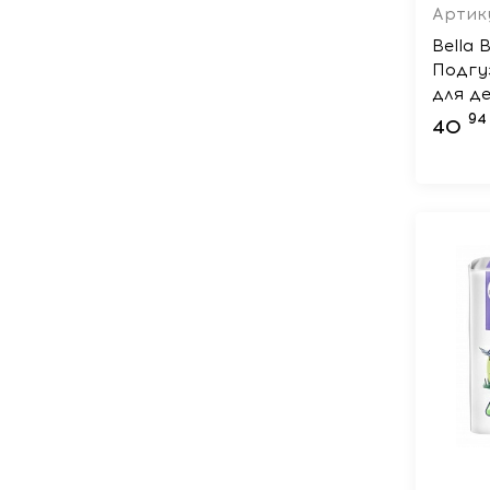
Артику
Bella 
Подгу
для де
94
40