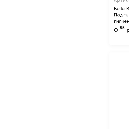
Артику
Bella 
Подгу
гигие
униве
85
0