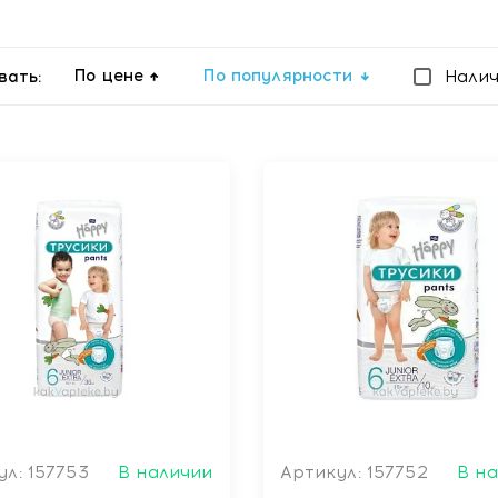
По цене
По популярности
вать:
Нали
л: 157753
В наличии
Артикул: 157752
В н