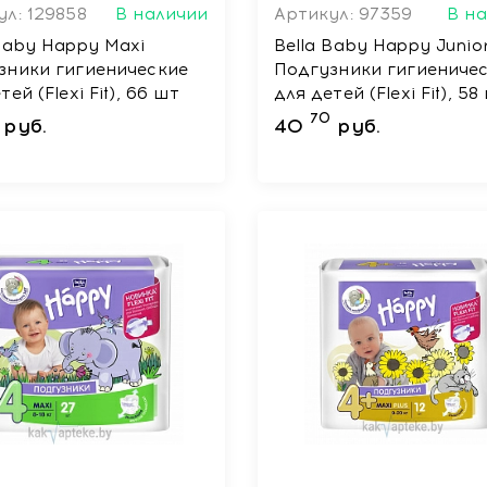
л: 129858
В наличии
Артикул: 97359
В н
Baby Happy Maxi
Bella Baby Happy Junio
зники гигиенические
Подгузники гигиениче
тей (Flexi Fit), 66 шт
для детей (Flexi Fit), 58
70
руб.
40
руб.