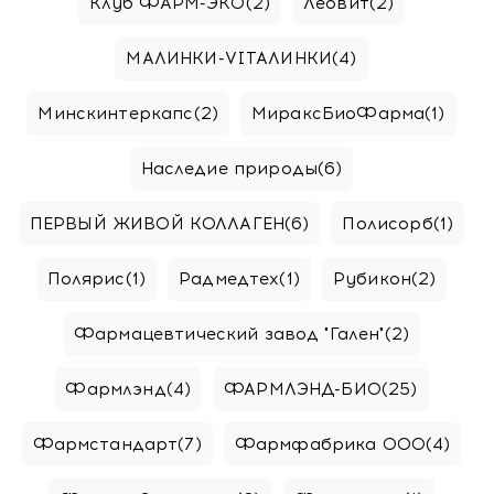
Клуб ФАРМ-ЭКО
(2)
Леовит
(2)
МАЛИНКИ-VITAЛИНКИ
(4)
Минскинтеркапс
(2)
МираксБиоФарма
(1)
Наследие природы
(6)
ПЕРВЫЙ ЖИВОЙ КОЛЛАГЕН
(6)
Полисорб
(1)
Полярис
(1)
Радмедтех
(1)
Рубикон
(2)
Фармацевтический завод "Гален"
(2)
Фармлэнд
(4)
ФАРМЛЭНД-БИО
(25)
Фармстандарт
(7)
Фармфабрика ООО
(4)