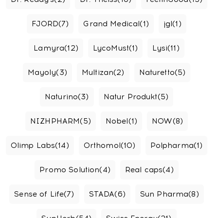
FJORD
(7)
Grand Medical
(1)
jgl
(1)
Lamyra
(12)
LycoMust
(1)
Lysi
(11)
Mayoly
(3)
Multizan
(2)
Naturetto
(5)
Naturino
(3)
Natur Produkt
(5)
NIZHPHARM
(5)
Nobel
(1)
NOW
(8)
Olimp Labs
(14)
Orthomol
(10)
Polpharma
(1)
Promo Solution
(4)
Real caps
(4)
Sense of Life
(7)
STADA
(6)
Sun Pharma
(8)