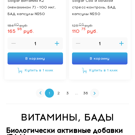
Solgar Витамин К2
Solgar Сон и ночной
(менахинон 7) - 100 мкг,
стресс-контроль, БАД
БАД капсулы №50
капсулы №30
40
05
184
руб.
123
руб.
96
75
165
руб.
110
руб.
В корзину
В корзину
Купить в 1 клик
Купить в 1 клик
1
2
3
...
36
ВИТАМИНЫ, БАДЫ
Биологически активные добавки