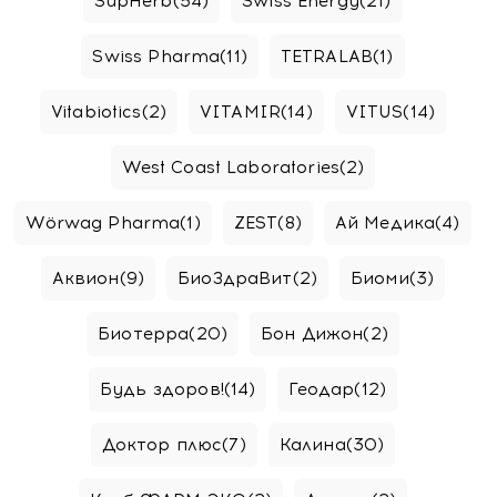
SupHerb
(54)
Swiss Energy
(21)
Swiss Pharma
(11)
TETRALAB
(1)
Vitabiotics
(2)
VITAMIR
(14)
VITUS
(14)
West Coast Laboratories
(2)
Wörwag Pharma
(1)
ZEST
(8)
Ай Медика
(4)
Аквион
(9)
БиоЗдраВит
(2)
Биоми
(3)
Биотерра
(20)
Бон Дижон
(2)
Будь здоров!
(14)
Геодар
(12)
Доктор плюс
(7)
Калина
(30)