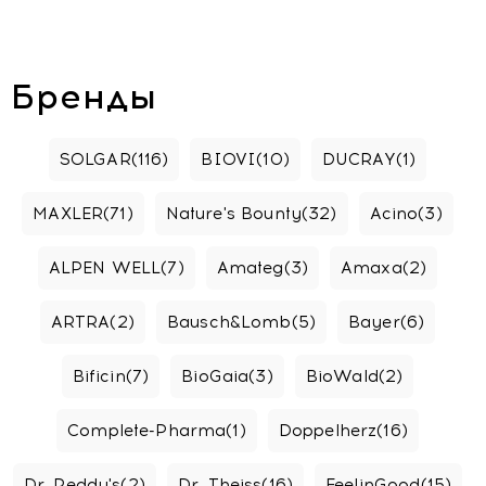
Бренды
SOLGAR
(116)
BIOVI
(10)
DUCRAY
(1)
MAXLER
(71)
Nature's Bounty
(32)
Acino
(3)
ALPEN WELL
(7)
Amateg
(3)
Amaxa
(2)
ARTRA
(2)
Bausch&Lomb
(5)
Bayer
(6)
Bificin
(7)
BioGaia
(3)
BioWald
(2)
Complete-Pharma
(1)
Doppelherz
(16)
Dr. Reddy's
(2)
Dr. Theiss
(16)
FeelinGood
(15)