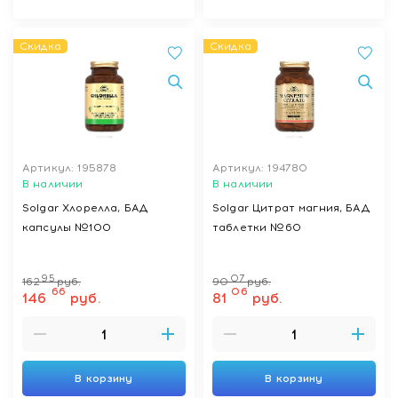
Скидка
Скидка
Артикул: 195878
Артикул: 194780
В наличии
В наличии
Solgar Хлорелла, БАД
Solgar Цитрат магния, БАД
капсулы №100
таблетки №60
95
07
162
руб.
90
руб.
66
06
146
руб.
81
руб.
В корзину
В корзину