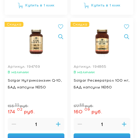
Купить в 1 клик
Купить в 1 клик
Скидка
Скидка
Артикул: 194769
Артикул: 194865
В наличии
В наличии
Solgar Нутрикоэнзим Q-10,
Solgar Ресвератрол 100 мг,
БАД капсулы №50
БАД капсулы №60
35
88
193
руб.
177
руб.
02
09
174
руб.
160
руб.