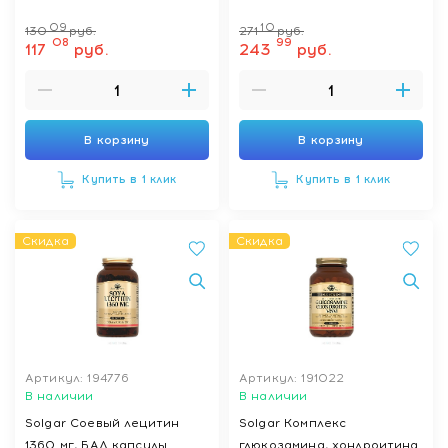
09
10
130
руб.
271
руб.
08
99
117
руб.
243
руб.
В корзину
В корзину
Купить в 1 клик
Купить в 1 клик
Скидка
Скидка
Артикул: 194776
Артикул: 191022
В наличии
В наличии
Solgar Соевый лецитин
Solgar Комплекс
1360 мг, БАД капсулы
глюкозамина, хондроитина