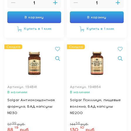
В корзину
В корзину
Купить в 1 клик
Купить в 1 клик
Скидка
Скидка
Артикул: 194841
Артикул: 194864
В наличии
В наличии
Solgar Антиоксидантная
Solgar Псиллиум, пищевые
формула, БАД капсулы
волокна, БАД капсулы
№30
№200
99
56
97
руб.
144
руб.
19
10
88
руб.
130
руб.