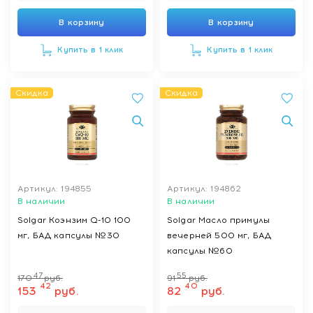
В корзину
В корзину
Купить в 1 клик
Купить в 1 клик
Скидка
Скидка
Артикул: 194855
Артикул: 194862
В наличии
В наличии
Solgar Коэнзим Q-10 100
Solgar Масло примулы
мг, БАД капсулы №30
вечерней 500 мг, БАД
капсулы №60
47
55
170
руб.
91
руб.
42
40
153
руб.
82
руб.