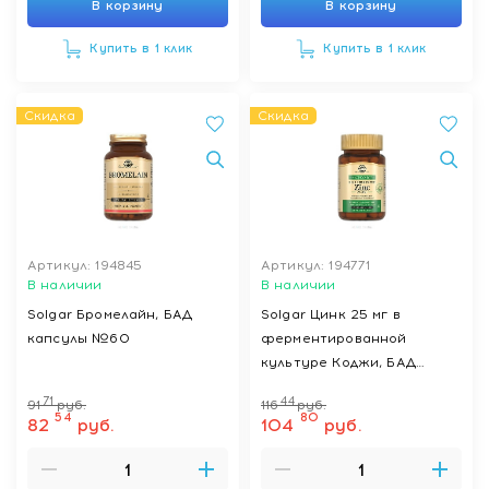
В корзину
В корзину
Купить в 1 клик
Купить в 1 клик
Скидка
Скидка
Артикул: 194845
Артикул: 194771
В наличии
В наличии
Solgar Бромелайн, БАД
Solgar Цинк 25 мг в
капсулы №60
ферментированной
культуре Коджи, БАД
капсулы №30
71
44
91
руб.
116
руб.
54
80
82
руб.
104
руб.