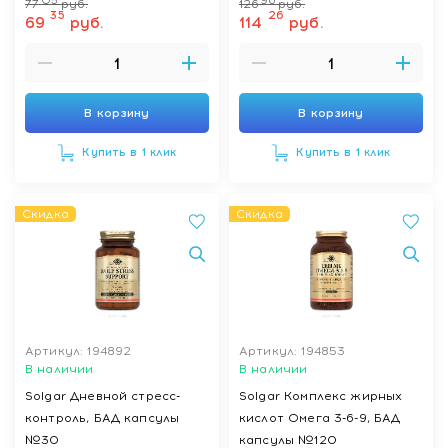
05
96
77
руб.
126
руб.
35
26
69
руб.
114
руб.
В корзину
В корзину
Купить в 1 клик
Купить в 1 клик
Скидка
Скидка
Артикул: 194892
Артикул: 194853
В наличии
В наличии
Solgar Дневной стресс-
Solgar Комплекс жирных
контроль, БАД капсулы
кислот Омега 3-6-9, БАД
№30
капсулы №120