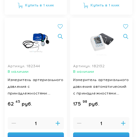
Купить в 1 клик
Купить в 1 клик
Артикул: 182344
Артикул: 182132
В наличии
В наличии
Измеритель артериального
Измеритель артериального
давления с
давления автоматический
принадлежностями:
с принадлежностями:
прибор для измерения
прибор для измерения
45
98
62
руб.
175
руб.
артериального давления
артериального давления
механический BP AG1-20
электронный BP B2
Microlife
Standard (
адаптер,манжета размер
М-L)