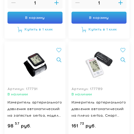
В корзину
В корзину
Купить в 1 клик
Купить в 1 клик
Артикул: 177791
Артикул: 177789
В наличии
В наличии
Измеритель артериального
Измеритель артериального
давления автоматический
давления автоматический
на запястье sertsa, модель
на плечо sertsa, Смарт
Смарт (DBP-8276Н)
Моуны Яркi (DBP-6177)
57
73
98
руб.
161
руб.