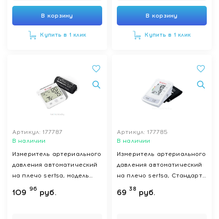
В корзину
В корзину
Купить в 1 клик
Купить в 1 клик
Артикул: 177787
Артикул: 177785
В наличии
В наличии
Измеритель артериального
Измеритель артериального
давления автоматический
давления автоматический
на плечо sertsa, модель
на плечо sertsa, Стандарт
Смарт (DBP-6173)
Оптыма (DBP-1209)
96
38
109
руб.
69
руб.