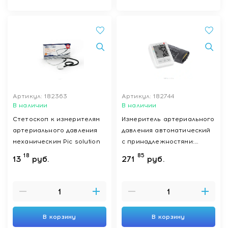
Артикул: 182363
Артикул: 182744
В наличии
В наличии
Стетоскоп к измерителям
Измеритель артериального
артериального давления
давления автоматический
механическим Pic solution
с принадлежностями:
прибор для измерения
18
85
13
руб.
271
руб.
артериального давления
электронный BP B3 AFIB
В корзину
В корзину