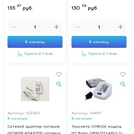
Basic ( HEM-7121J-AF)
87
59
135
руб.
130
руб.
В корзину
В корзину
Купить в 1 клик
Купить в 1 клик
Артикул: 153360
Артикул: 144197
В наличии
В наличии
Сетевой адаптер питания
Тонометр OMRON, модель
(POWER ADAPTER) артикул
M2 Basic (HEM-7121-ARU) (с