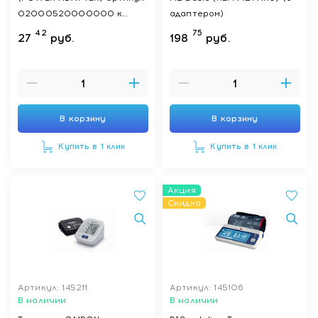
02000520000000 к
адаптером)
сфигмоманометрам
42
75
27
руб.
198
руб.
В корзину
В корзину
Купить в 1 клик
Купить в 1 клик
Акция
Скидка
Артикул: 145211
Артикул: 145106
В наличии
В наличии