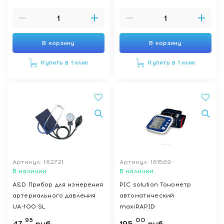
В корзину
В корзину
Купить в 1 клик
Купить в 1 клик
Артикул: 162721
Артикул: 161569
В наличии
В наличии
A&D Прибор для измерения
PIC solution Тонометр
артериального давления
автоматический
UA-100 SL
maxiRAPID
95
00
47
руб.
195
руб.