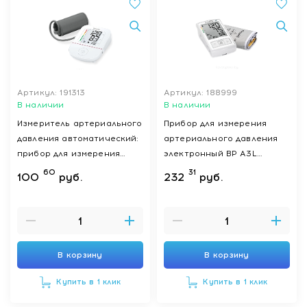
Артикул: 191313
Артикул: 188999
В наличии
В наличии
Измеритель артериального
Прибор для измерения
давления автоматический:
артериального давления
прибор для измерения
электронный BP A3L
кровяного давления в
Comfort
60
31
100
руб.
232
руб.
плечевой артерии BM 23 c
принадлежностями
В корзину
В корзину
Купить в 1 клик
Купить в 1 клик