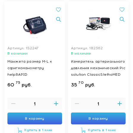
Артикул: 152247
Артикул: 182362
В наличии
В наличии
Манжета размер M-L к
Измеритель артериального
сфигмоманометру
давления механический Pic
helpRAPID
solution ClassicStethoMED
75
70
60
руб.
35
руб.
В корзину
В корзину
Купить в 1 клик
Купить в 1 клик