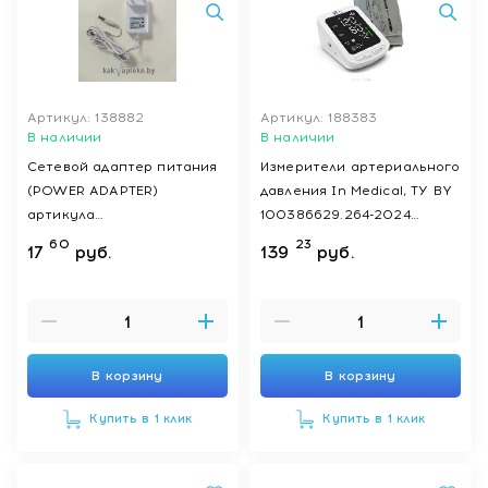
Артикул: 138882
Артикул: 188383
В наличии
В наличии
Сетевой адаптер питания
Измерители артериального
(POWER ADAPTER)
давления In Medical, ТУ BY
артикула
100386629.264-2024
02000520000000 к
(манжета размер: 22-43 см)
60
23
17
руб.
139
руб.
сфигмоманометрам
В корзину
В корзину
Купить в 1 клик
Купить в 1 клик