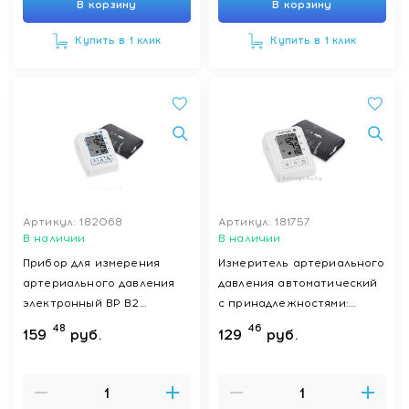
В корзину
В корзину
Купить в 1 клик
Купить в 1 клик
Артикул: 182068
Артикул: 181757
В наличии
В наличии
Прибор для измерения
Измеритель артериального
артериального давления
давления автоматический
электронный BP B2
с принадлежностями:
Standard (с адаптером и
прибор для измерения
48
46
159
руб.
129
руб.
манжетой размер M)
артериального давления
электронный BP B1 Classic