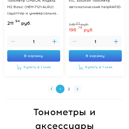
Тонометр OMRON, модель
PIC solution Тонометр
M2 Basic (HEM-7121-ALRU)
автоматический helpRAPID
(адаптер и универсальная
манжета )
94
211
руб.
95
245
руб.
76
196
руб.
В корзину
В корзину
Купить в 1 клик
Купить в 1 клик
1
2
Тонометры и
аксессуары