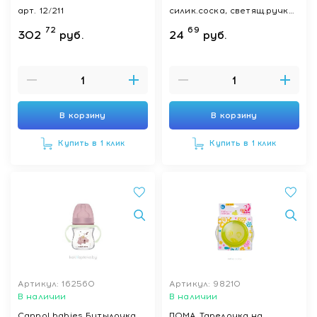
арт. 12/211
силик.соска, светящ.ручки)
300 мл, арт. 35/238_blu
72
69
302
руб.
24
руб.
В корзину
В корзину
Купить в 1 клик
Купить в 1 клик
Артикул: 162560
Артикул: 98210
В наличии
В наличии
Canpol babies Бутылочка
ПОМА Тарелочка на