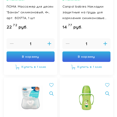
ПОМА Массажер для десен
Сanpol babies Накладки
"Банан" силиконовый, 4+,
защитные на грудь для
арт. 6017ТА, 1 шт
кормления силиконовые
18/603
72
77
22
руб.
14
руб.
В корзину
В корзину
Купить в 1 клик
Купить в 1 клик