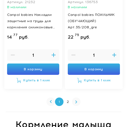
Артикул: 21232
Артикул: 136753
В наличии
В наличии
Сanpol babies Накладки
Canpol babies ПОИЛЬНИК
защитные на грудь для
(ОБУЧАЮЩИЙ)
кормления силиконовые
Арт.35/208_gre
(малый размер) 18/602
77
75
14
руб.
22
руб.
В корзину
В корзину
Купить в 1 клик
Купить в 1 клик
1
2
Кормление малыша