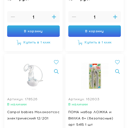
силиконовая соска с
комплекте силиконовая
антиколиковым клапаном,
соска с антиколиковым
круглая, мини поток,
клапаном, круглая,
имитирует сосок мамы), 0
медленный поток, 3 мес+
мес+ (голубой, розовый),
(голубой, розовый), арт.R-
В корзину
В корзину
арт.R-05B/150, 150 мл
05B/240, 240 мл
Купить в 1 клик
Купить в 1 клик
Артикул: 178526
Артикул: 162603
В наличии
В наличии
Canpol babies Молокоотсос
ПОМА набор ЛОЖКА и
электрический 12/201
ВИЛКА 6+ (безопасные)
арт 5415 1 шт