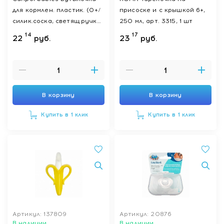
для кормлен. пластик. (0+/
присоске и с крышкой 6+,
силик.соска, светящ.ручки)
250 мл, арт. 3315, 1 шт
120 мл, арт. 35/236_pin
14
17
22
руб.
23
руб.
В корзину
В корзину
Купить в 1 клик
Купить в 1 клик
Артикул: 137809
Артикул: 20876
В наличии
В наличии