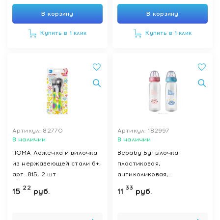
В корзину
В корзину
Купить в 1 клик
Купить в 1 клик
Артикул: 82770
Артикул: 182997
В наличии
В наличии
ПОМА Ложечка и вилочка
Bebaby Бутылочка
из нержавеющей стали 6+,
пластиковая,
арт. 815, 2 шт
антиколиковая,
стандартное горлышко, (в
22
33
15
руб.
11
руб.
комплекте силиконовая
соска, круглая, медленный
поток, 3 мес+ (голубой,