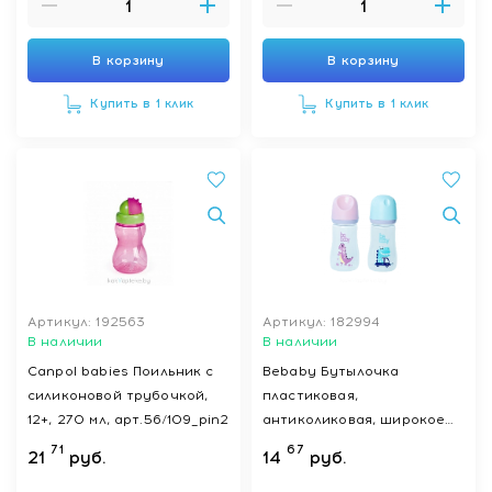
розовый,зеленый), арт.R-
06B/240, 240 мл
В корзину
В корзину
Купить в 1 клик
Купить в 1 клик
Артикул: 192563
Артикул: 182994
В наличии
В наличии
Canpol babies Поильник с
Bebaby Бутылочка
силиконовой трубочкой,
пластиковая,
12+, 270 мл, арт.56/109_pin2
антиколиковая, широкое
горлышко, в комплекте
71
67
21
руб.
14
руб.
силиконовая соска с