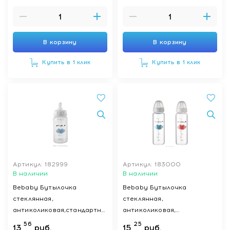
антиколиковым клапаном,
мини поток, 0 мес+
(голубой, розовый) арт.R-
01B/150 150 мл
В корзину
В корзину
Купить в 1 клик
Купить в 1 клик
Артикул: 182999
Артикул: 183000
В наличии
В наличии
Bebaby Бутылочка
Bebaby Бутылочка
стеклянная,
стеклянная,
антиколиковая,стандартное
антиколиковая,
горлышко, в комплекте
стандартное горлышко, в
56
25
13
руб.
15
руб.