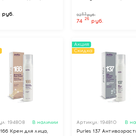
руб.
83
92
руб.
26
74
руб.
Акция
Скидка
ул: 194808
В наличии
Артикул: 194810
В н
 166 Крем для лица,
Purles 137 Антивозрас