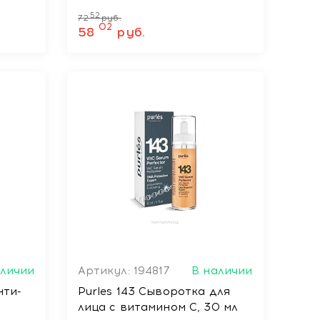
52
72
руб.
02
58
руб.
аличии
Артикул: 194817
В наличии
нти-
Purles 143 Сыворотка для
лица с витамином С, 30 мл