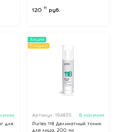
11
120
руб.
Акция
Скидка
аличии
Артикул: 194835
В наличии
нг для
Purles 118 Деликатный тоник
для лица, 200 мл