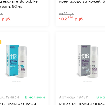
декольте BotoxLike
крем ухода за кожей, 
Cream, 50мл
55
б.
127
руб.
3
04
руб.
102
руб.
ул: 194834
В наличии
Артикул: 194811
В н
2 Крем для кожи
Purles 138 Крем для ко