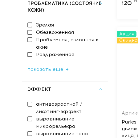
11
120
ПРОБЛЕМАТИКА (СОСТОЯНИЕ
КОЖИ)
Зрелая
Обезвоженная
Акция
Проблемная, склонная к
Скидка
акне
Раздраженная
показать еще
ЭФФЕКТ
антивозрастной /
лифтинг-эффект
Артик
выравнивание
Purle
микрорельефа
увлаж
выравнивание тона
лица, 