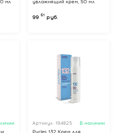
50 мл
увлажнящий крем, 50 мл
61
99
руб.
аличии
Артикул: 194825
В наличии
жи
Purles 132 Крем для