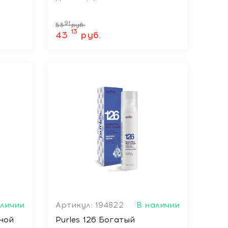
91
53
руб.
13
43
руб.
аличии
Артикул: 194822
В наличии
тной
Purles 126 Богатый