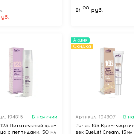
00
81
руб.
б.
руб.
Акция
Скидка
л: 194815
В наличии
Артикул: 194807
В н
s 123 Питательный крем
Purles 165 Крем-лифти
ица с пептидами, 50 мл
век EyeLift Cream, 15мл