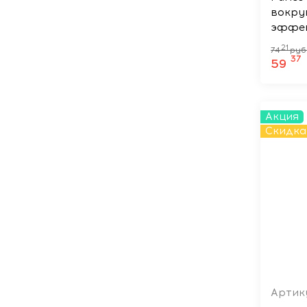
вокру
эффек
21
74
руб
37
59
Акция
Скидка
Артик