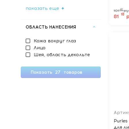
показать еще
48
101
ру
18
81
ОБЛАСТЬ НАНЕСЕНИЯ
Кожа вокруг глаз
Лицо
Шея, область декольте
Показать
27
товаров
Артику
Purle
для л