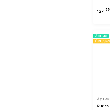
55
127
Акция
Скидка
Артик
Purles