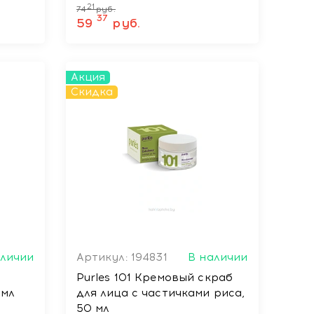
21
74
руб.
37
59
руб.
Акция
Скидка
аличии
Артикул: 194831
В наличии
Purles 101 Кремовый скраб
 мл
для лица с частичками риса,
50 мл