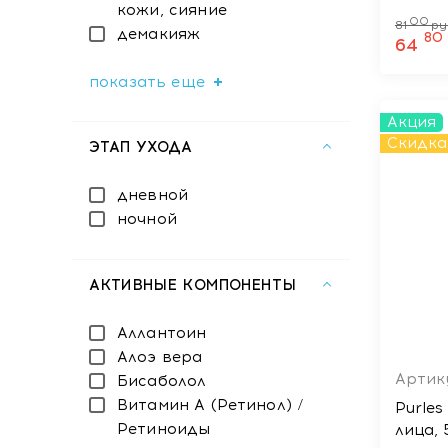
кожи, сияние
00
81
ру
демакияж
80
64
показать еще
Акция
Скидка
ЭТАП УХОДА
дневной
ночной
АКТИВНЫЕ КОМПОНЕНТЫ
Аллантоин
Алоэ вера
Артик
Бисаболол
Витамин A (Ретинол) /
Purle
Ретиноиды
лица, 