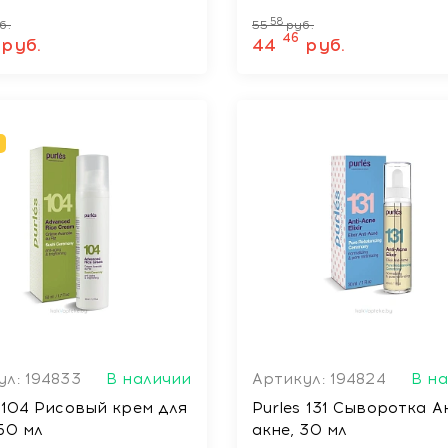
58
б.
55
руб.
46
руб.
44
руб.
ул: 194833
В наличии
Артикул: 194824
В н
s 104 Рисовый крем для
Purles 131 Сыворотка А
50 мл
акне, 30 мл