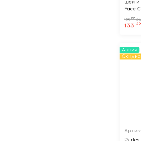
шеи и 
Face 
66
166
ру
3
133
Акция
Скидка
Артик
Purles 11