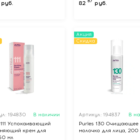
87
руб.
82
руб.
Акция
Скидка
ул: 194830
В наличии
Артикул: 194837
В н
s 111 Успокаивающий
Purles 130 Очищающее
няющий крем для
молочко для лица, 200
50 мл