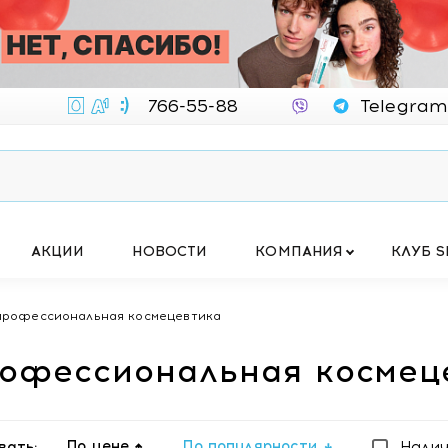
766-55-88
Telegram
АКЦИИ
НОВОСТИ
КОМПАНИЯ
КЛУБ S
 профессиональная космецевтика
профессиональная космец
По цене
По популярности
вать:
Нали