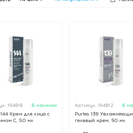
л: 194818
В наличии
Артикул: 194812
В н
 144 Крем для лица с
Purles 139 Увлажняющ
ином С, 50 мл
гелевый крем, 50 мл