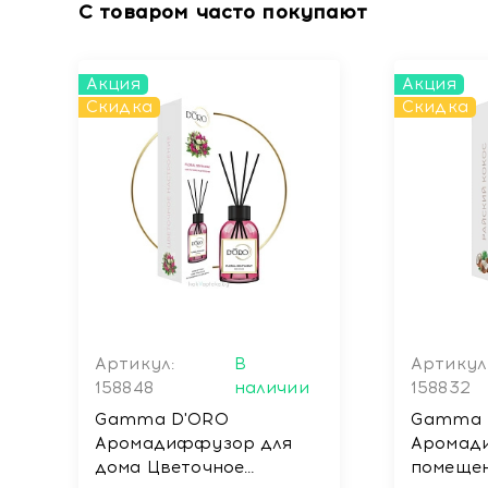
С товаром часто покупают
Акция
Акция
Скидка
Скидка
Артикул:
В
Артикул
158848
наличии
158832
Gamma D'ORO
Gamma 
Аромадиффузор для
Аромад
дома Цветочное
помещен