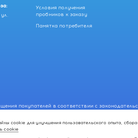
за:
Условия получения
пробников к заказу
ул.
Памятка потребителя
щения покупателей в соответствии с законодатель
, отдел торговли и услуг: +375 17 270-29-14, +375 1
йлы cookie для улучшения пользовательского опыта, сбора
лномоченного рассматривать обращения покупателе
ь cookie
ей:766-55-88 (для всех мобильных операторов), info