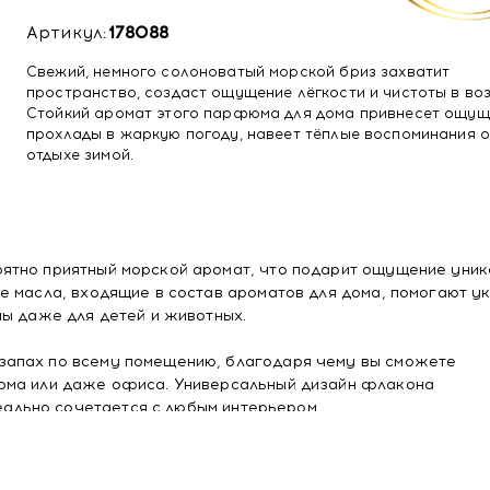
Артикул:
178088
Свежий, немного солоноватый морской бриз захватит
пространство, создаст ощущение лёгкости и чистоты в воз
Стойкий аромат этого парфюма для дома привнесет ощущ
прохлады в жаркую погоду, навеет тёплые воспоминания о
отдыхе зимой.
ятно приятный морской аромат, что подарит ощущение уник
е масла, входящие в состав ароматов для дома, помогают у
ны даже для детей и животных.
апах по всему помещению, благодаря чему вы сможете
ома или даже офиса. Универсальный дизайн флакона
льно сочетается с любым интерьером.
рфюмерная композиция с натуральной растительной отдушк