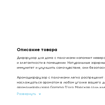
Описание товара
Диффузор для дома с палочками напомнит неверо
и элегантности в помещении. Натуральные эфирны
иммунитет и улучшить самочувствие, они безопас
Аромадиффузор с палочками легко распределит з
наслаждаться ароматом в любом уголке вашего д
аромадиффузора Gamma D'oro Морская соль идеа
Развернуть
Состав:
объемная доля этилового спирта 80%, па
различных ароматов.