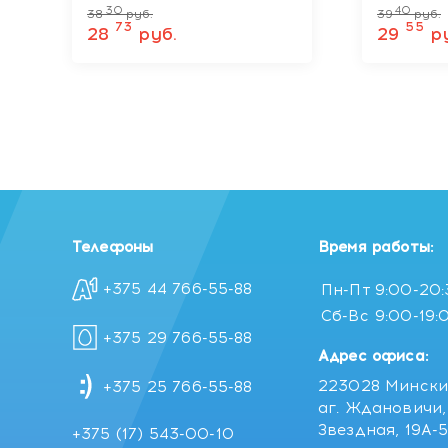
настроение 100 мл
кокос 1
30
40
38
руб.
39
руб.
FLORAL SENTIMENT
COCON
73
55
28
руб.
29
р
Телефоны
Время работы:
+375 44 766-55-88
Пн-Пт
9:00-20
Сб-Вс
9:00-19:
+375 29 766-55-88
Адрес офиса:
223028 Мински
+375 25 766-55-88
аг. Ждановичи, 
Звездная, 19А-
+375 (17) 543-00-10