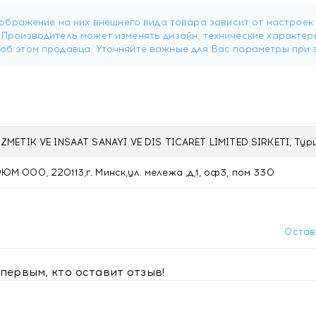
рская соль 100 мл SEA SALT в Минске с доставкой
ETIK VE INSAAT SANAYI VE DIS TICARET LIMITED SIRKETI, Тур
ООО, 220113,г. Минск,ул. мележа ,д,1, оф3, пом 330
Остав
первым, кто оставит отзыв!