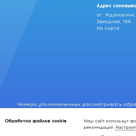
Адрес самовыво
аг. Ждановичи, 
Звездная, 19А
На карте
Номера уполномоченных рассматривать обра
лиц: Минский районный исполнительный комитет
Обработка файлов cookie
Наш сайт использут фа
Номер и адрес электронной почты лица, упо
рекомндаций.
Настроит
законодательством о защите прав потребител