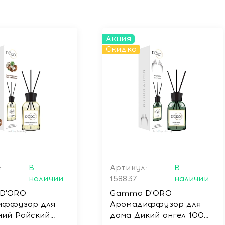
Акция
Скидка
:
В
Артикул:
В
наличии
158837
наличии
D'ORO
Gamma D'ORO
иффузор для
Аромадиффузор для
ий Райский
дома Дикий ангел 100