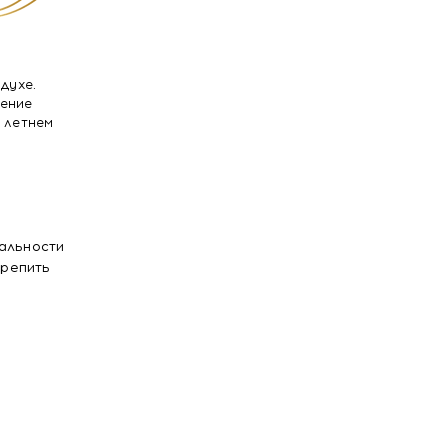
духе.
ение
 летнем
альности
крепить
ой