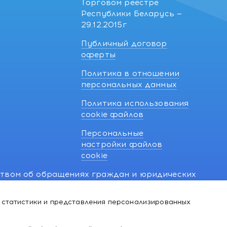
Торговом реестре
Республики Беларусь —
29.12.2015г
Публичный договор
оферты
Политика в отношении
персональных данных
Политика использования
cookie файлов
Персональные
настройки файлов
cookie
ством об обращениях граждан и юридических
7 270 33 26.
 статистики и представления персонализированных
й о нарушении их прав, предусмотренных
@kakvapteke.by