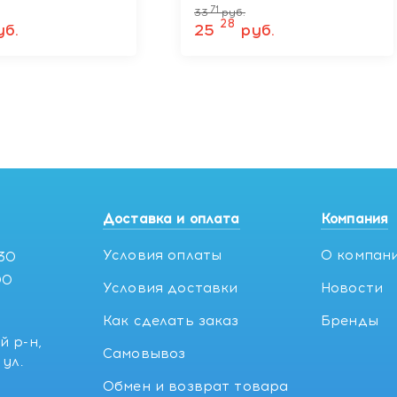
00 мл PARADISE
мл WILD ANGEL
71
33
руб.
UT
28
уб.
25
руб.
Доставка и оплата
Компания
Условия оплаты
О компан
:30
00
Условия доставки
Новости
Как сделать заказ
Бренды
й р-н,
Самовывоз
ул.
5
Обмен и возврат товара