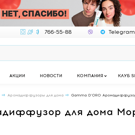
766-55-88
Telegram
АКЦИИ
НОВОСТИ
КОМПАНИЯ
КЛУБ S
А
Аромадиффузоры для дома
Gamma D'ORO Аромадиффузор д
диффузор для дома Мор