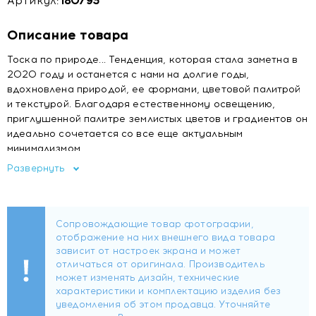
Артикул:
180793
Описание товара
Тоска по природе... Тенденция, которая стала заметна в
2020 году и останется с нами на долгие годы,
вдохновлена ​​природой, ее формами, цветовой палитрой
и текстурой. Благодаря естественному освещению,
приглушенной палитре землистых цветов и градиентов он
идеально сочетается со все еще актуальным
минимализмом.
Развернуть
Тип воска:
100% натуральный воск
Емкость:
160 г
Тип фитиля:
хлопок
Воск:
100 % натуральный воск
Время горения:
около 40 часов
Минимальное время горения:
Свеча должна гореть мин.
2 часа.
Верхняя нота:
дыня, бергамот
Нота сердца:
персиковый цвет, груша