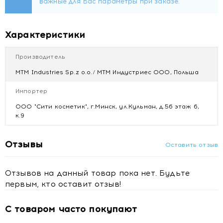
Базовая нота:
мускус
Купить Aroma HOME Свеча ароматизированная для дома
Характеристики
ONE LINE COMBO PEAR MELON, 160 гр с доставкой в
Минске
Производитель
MTM Industries Sp.z o.o./ МТМ Индустриес ООО, Польша
Импортер
ООО "Сити косметик", г.Минск, ул.Кульман, д.5б этаж 6,
к.9
Отзывы
Оставить отзыв
Отзывов на данный товар пока нет. Будьте
первым, кто оставит отзыв!
С товаром часто покупают