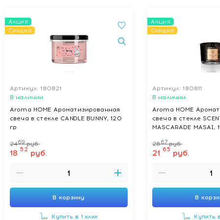
Акция
Акция
Скидка
Скидка
Артикул: 180821
Артикул: 180811
В наличии
В наличии
Aroma HOME Ароматизированная
Aroma HOME Аромат
свеча в стекле CANDLE BUNNY, 120
свеча в стекле SCE
гр
MASCARADE MASAI, 1
69
87
24
руб.
28
руб.
52
65
18
руб.
21
руб.
В корзину
В корз
Купить в 1 клик
Купить в