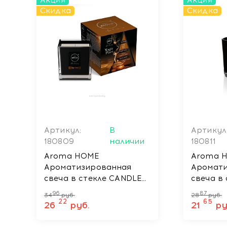
Акция
Акция
Скидка
Скидка
Артикул:
В
Артикул
180809
наличии
180811
Aroma HOME
Aroma 
Ароматизированная
Аромат
свеча в стекле CANDLE
свеча в
MAGIC PLACE, 155 гр
CANDLE
96
87
34
руб.
28
руб.
MASAI, 1
22
65
26
руб.
21
ру