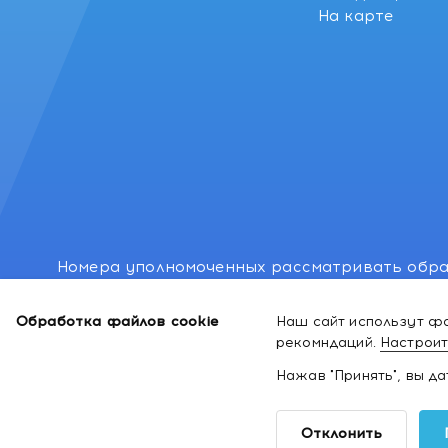
На карте
Номера уполномоченных рассматривать обра
лиц: Минский районный исполнительный комитет
Обработка файлов cookie
Наш сайт использут фа
Номер и адрес электронной почты лица, упо
рекомндаций.
Настроит
законодательством о защите прав потребител
Нажав "Принять", вы д
2026 ©
Интернет-магазин космети
Отклонить
здоровья