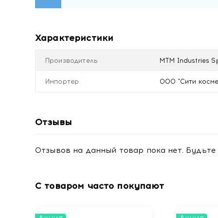
Купить Aroma HOME Свеча ароматизированная д
доставкой в Минске
Характеристики
Производитель
MTM Industries 
Импортер
ООО "Сити космети
Отзывы
Отзывов на данный товар пока нет. Будьте 
С товаром часто покупают