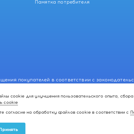
Памятка потребителя
щения покупателей в соответствии с законодатель
, отдел торговли и услуг: +375 17 270-29-14, +375 1
йлы cookie для улучшения пользовательского опыта, сбора
лномоченного рассматривать обращения покупателе
ь cookie
ей:766-55-88 (для всех мобильных операторов), info
ате согласие на обработку файлов cookie в соответствии с
П
ки и товаров для
Принять