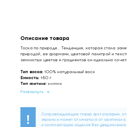
Описание товара
Тоска по природе... Тенденция, которая стала заме
природой, ее формами, цветовой палитрой и текс
землистых цветов и градиентов он идеально соче
Тип воска:
100% натуральный воск
Емкость:
160 г
Тип фитиля:
хлопок
Воск:
100 % натуральный воск
Развернуть
Время горения:
около 40 часов
Минимальное время горения:
Свеча должна горет
Верхняя нота:
сосна, эвкалипт
Нота сердца:
цветы апельсина, лесные фрукты, л
Базовая нота:
сандал, ваниль, дубовый мох