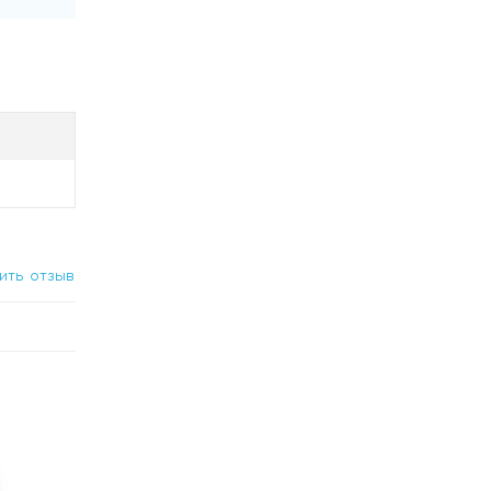
р с
ить отзыв