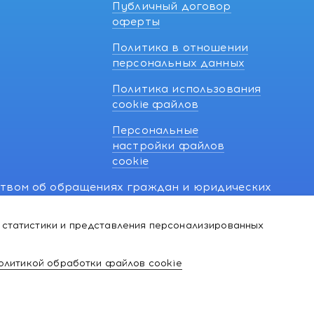
Публичный договор
оферты
Политика в отношении
персональных данных
Политика использования
cookie файлов
Персональные
настройки файлов
cookie
ством об обращениях граждан и юридических
7 270 33 26.
 статистики и представления персонализированных
й о нарушении их прав, предусмотренных
@kakvapteke.by
олитикой обработки файлов cookie