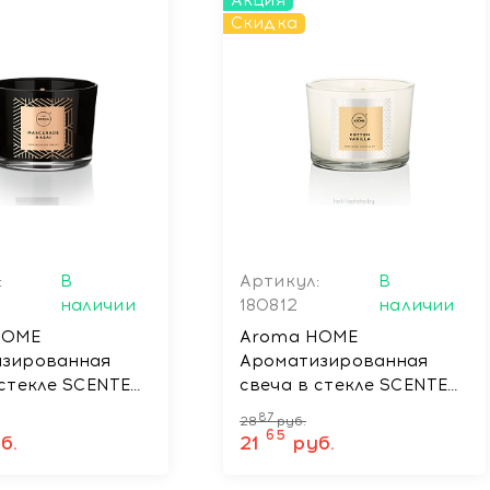
Акция
Скидка
:
В
Артикул:
В
наличии
180812
наличии
HOME
Aroma HOME
изированная
Ароматизированная
 стекле SCENTED
свеча в стекле SCENTED
 MASCARADE
CANDLE COTTON
87
28
руб.
15 гр
VANILLA, 115 гр
65
б.
21
руб.