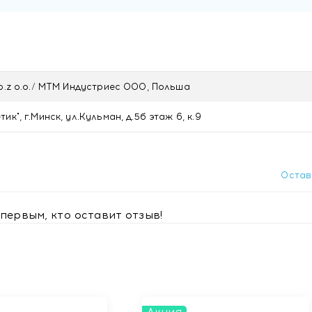
ля дома ONE LINE COMBO ORANGE WITH EUCALYPTUS, 160 г
Sp.z o.o./ МТМ Индустриес ООО, Польша
к", г.Минск, ул.Кульман, д.5б этаж 6, к.9
Остав
первым, кто оставит отзыв!