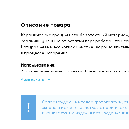
Описание товара
Керамические гранулы-это безопастный материал
керамики уменьшают остатки переработки, тем с
Натуральные и экологиски чистые. Хорошо впиты
в процессе испарения.
Использование:
Достаньте мешочек с пленки. Повесьте продукт н
Развернуть
Купить Aroma Car Fresh Bag Ароматизатор воздуха