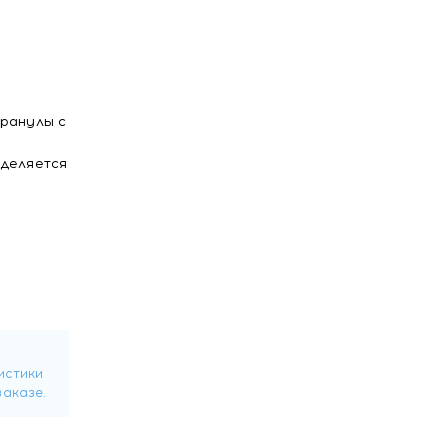
Гранулы с
ыделяется
.