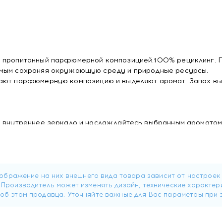
, пропитанный парфюмерной композицией.100% рециклинг. 
амым сохраняя окружающую среду и природные ресурсы.
вают парфюмерную композицию и выделяют аромат. Запах в
а внутреннее зеркало и наслаждайтесь выбранным ароматом
 пластиковый Black, 12 гр с доставкой в Минске