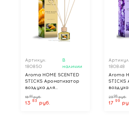
Артикул:
В
Артикул
180850
наличии
180848
Aroma HOME SCENTED
Aroma 
STICKS Ароматизатор
STICKS 
воздуха для
воздуха
автомобиля, жилых и
автомоб
44
98
18
руб.
23
руб.
общественных
общест
83
99
13
руб.
17
ру
помещений MANGO, 50
помещен
мл
FLOWER,