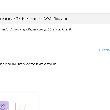
Sp.z o.o./ МТМ Индустриес ООО, Польша
к", г.Минск, ул.Кульман, д.5б этаж 6, к.9
Остав
первым, кто оставит отзыв!