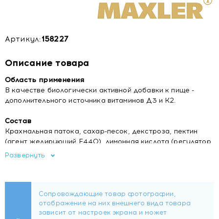
Артикул:
158227
Описание товара
Область применения
В качестве биологически активной добавки к пище -
дополнительного источника витаминов Д3 и К2.
Состав
Крахмальная патока, сахар-песок, декстроза, пектин
(агент желирующий Е440), лимонная кислота (регулятор
кислотности Е330), цитрат натрия (стабилизатор Е331),
Развернуть
натуральный ароматизатор Апельсин, растительное
масло, витамин К2 (менахинон-7), бета-каротин
(краситель Е160а), концентрат сока фиолетовой
моркови, витамин D3 (холекальциферол).
Форма выпуска