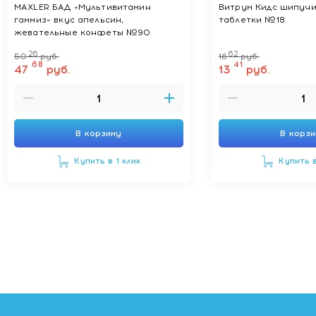
MAXLER БАД «Мультивитамин
Витрум Кидс шипучи
гаммиз» вкус апельсин,
таблетки №18
жевательные конфеты №90
26
62
50
руб.
16
руб.
68
41
47
руб.
13
руб.
В корзину
В корз
Купить в 1 клик
Купить в