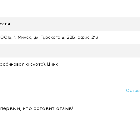
дукта, нарушения углеводного обмена, сахарный диабет,
ссия
0015, г. Минск, ул. Гурского д. 22Б, офис 213
ослых во избежание проглатывания палочки или попадания 
итамином С со вкусом лесных ягод с доставкой в Минске
корбиновая кислота), Цинк
Остав
первым, кто оставит отзыв!