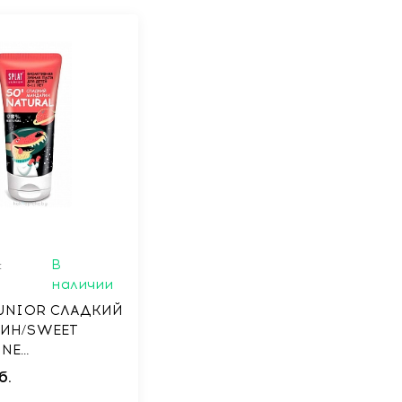
:
В
наличии
JUNIOR СЛАДКИЙ
ИН/SWEET
INE
ьная зубная
б.
я детей 6-11 лет