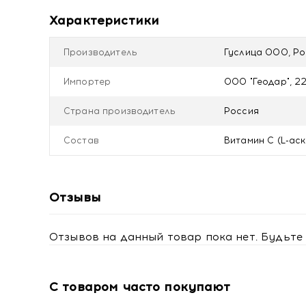
Не является лекарственным средством.
Характеристики
Противопоказания
Индивидуальная непереносимость компонентов про
Производитель
Гуслица ООО, Ро
избыточная масса тела, ожирение.
Импортер
ООО "Геодар", 22
Осторожно: детям применять под наблюдением взр
дыхательные пути.
Страна производитель
Россия
Купить Петушок леденцовая карамель с цинком и в
Состав
Витамин С (L-ас
Отзывы
Отзывов на данный товар пока нет. Будьте 
С товаром часто покупают