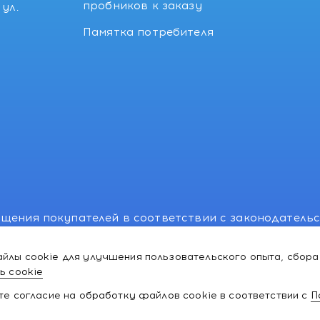
пробников к заказу
ул.
Памятка потребителя
щения покупателей в соответствии с законодатель
, отдел торговли и услуг: +375 17 270-29-14, +375 1
йлы cookie для улучшения пользовательского опыта, сбора
лномоченного рассматривать обращения покупателе
ь cookie
ей:766-55-88 (для всех мобильных операторов), info
ате согласие на обработку файлов cookie в соответствии с
П