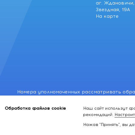
аг. Ждановичи, 
Звездная, 19А
На карте
Номера уполномоченных рассматривать обра
лиц: Минский районный исполнительный комитет
Обработка файлов cookie
Наш сайт использут фа
Номер и адрес электронной почты лица, упо
рекомндаций.
Настроит
законодательством о защите прав потребител
Нажав "Принять", вы д