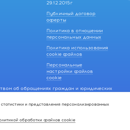
29.12.2015г
Публичный договор
оферты
Политика в отношении
персональных данных
Политика использования
cookie файлов
Персональные
настройки файлов
cookie
ством об обращениях граждан и юридических
7 270 33 26.
 статистики и представления персонализированных
й о нарушении их прав, предусмотренных
@kakvapteke.by
олитикой обработки файлов cookie