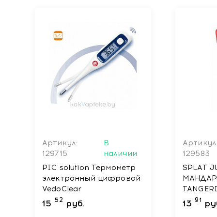
Артикул:
В
Артикул
129715
наличии
129583
PIC solution Термометр
SPLAT 
электронный цифровой
МАНДАР
VedoClear
TANGER
Натурал
52
91
15
руб.
13
ру
паста дл