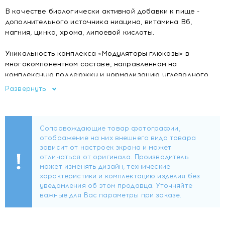
В качестве биологически активной добавки к пище -
дополнительного источника ниацина, витамина В6,
магния, цинка, хрома, липоевой кислоты.
Уникальность комплекса «Модуляторы глюкозы» в
многокомпонентном составе, направленном на
комплексную поддержку и нормализацию углеводного
обмена.
Развернуть
Состав
Микрокристаллическая целлюлоза (носитель), оксид
магния, инулин (порошок), экстракт плодов китайской
горькой дыни (момордики), растительная целлюлоза
(носитель), стеариновая кислота (носитель), альфа-
липоевая кислота, экстракт семян пажитника, экстракт
листьев зеленого чая, диоксид кремния
(антислеживающий агент), цитрат цинка, магниевая соль
стеариновой кислоты (антислеживающий агент), смесь
антиоксидантов PhytO2X (L-аскорбиновая кислота
(антиокислитель), натуральный бета-каротин
(краситель)), никотинамид, пиридоксина гидрохлорид,