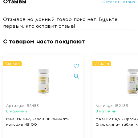
Отзывы
Оставить отзыв
Противопоказания
Индивидуальная непереносимость компонентов продукта.
Отзывов на данный товар пока нет. Будьте
Не рекомендуется применение продукта лицам моложе
первым, кто оставит отзыв!
18 лет, беременным и кормящим грудью женщинам.
С товаром часто покупают
Купить Solgar (Солгар) Модуляторы глюкозы таблетки
№60 в Минске
Скидка
Скидка
Артикул: 156483
Артикул: 152433
В наличии
В наличии
MAXLER БАД «Хром Пиколинат»
MAXLER БАД «Орган
капсулы №100
Спирулина» таблет