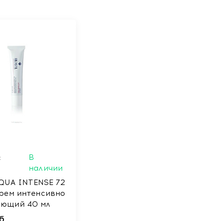
:
В
наличии
 AQUA INTENSE 72
крем интенсивно
яющий 40 мл
б.