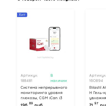
Хит
Артикул:
В
Артикул
188481
наличии
160894
Система непрерывного
Rilastil
мониторинга уровня
H Гель-
глюкозы, CGM iCan i3
увлажн
89
97
196
руб.
71
ру