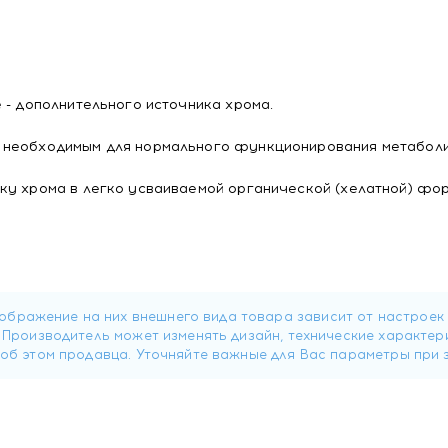
 - дополнительного источника хрома.
, необходимым для нормального функционирования метабол
ку хрома в легко усваиваемой органической (хелатной) фор
роксипропилметилцеллюлоза (носитель), магниевая соль сте
а (стабилизатор), пиколинат хрома.
1 капсуле: