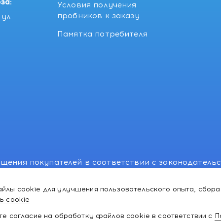
за:
Условия получения
пробников к заказу
ул.
Памятка потребителя
щения покупателей в соответствии с законодатель
, отдел торговли и услуг: +375 17 270-29-14, +375 1
йлы cookie для улучшения пользовательского опыта, сбора
лномоченного рассматривать обращения покупателе
ь cookie
ей:766-55-88 (для всех мобильных операторов), info
ате согласие на обработку файлов cookie в соответствии с
П