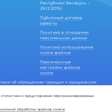
Республики Беларусь —
29.12.2015г
Публичный договор
оферты
Политика в отношении
персональных данных
Политика использования
cookie файлов
Персональные
настройки файлов
cookie
ством об обращениях граждан и юридических
7 270 33 26.
 статистики и представления персонализированных
й о нарушении их прав, предусмотренных
@kakvapteke.by
олитикой обработки файлов cookie