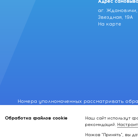
Адрес самовыво
аг. Ждановичи, 
Звездная, 19А
На карте
Номера уполномоченных рассматривать обра
лиц: Минский районный исполнительный комитет
Обработка файлов cookie
Наш сайт использут фа
Номер и адрес электронной почты лица, упо
рекомндаций.
Настроит
законодательством о защите прав потребител
Нажав "Принять", вы д