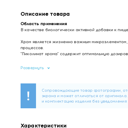
Описание товара
Область применения
В качестве биологически активной добавки к пище
Хром является жизненно важным микроэлементом
процессов.
"Пиколинат хрома" содержит оптимальную дозиров
Состав
Развернуть
Микрокристаллическая целлюлоза (носитель), гид
кислоты (агент антислеживающий), кроскарамеллоз
Форма выпуска
Капсулы массой 345 мг.
Содержание биологически активных веществ в 
- хром - 200 мкг.
Характеристики
Рекомендации по применению