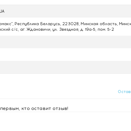
еды. Продолжительность приема - 1 месяц.
оваться с врачом.
США
акс", Республика Беларусь, 223028, Минская область, Минс
кий с/с, аг. Ждановичи, ул. Звездная, д. 19а-5, пом. 5-2
ременность, кормление грудью.
ри температуре не выше 25°С.
№90 с доставкой в Минске
Остав
первым, кто оставит отзыв!