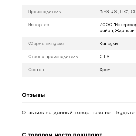
Взрослым принимать по 1 капсуле в день во время 
Перед применением рекомендуется проконсультир
Производитель
"NHS U.S., LLC", 
Не является лекарственным средством.
Импортер
ИООО "Интерфарм
Противопоказания
район, Ждановичс
Индивидуальная непереносимость компонентов, бе
Форма выпуска
Капсулы
Условия хранения
Хранить в сухом и недоступном для детей месте п
Страна производитель
США
Купить Solgar Пиколинат хрома 200 мкг капсулы 
Состав
Хром
Отзывы
Отзывов на данный товар пока нет. Будьте 
С товаром часто покупают