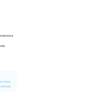
ических
ме.
ариновой