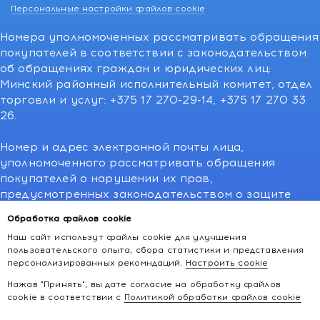
Персональные настройки файлов cookie
Номера уполномоченных рассматривать обращения
покупателей в соответствии с законодательством
об обращениях граждан и юридических лиц:
Минский районный исполнительный комитет, отдел
торговли и услуг: +375 17 270-29-14, +375 17 270 33
26.
Номер и адрес электронной почты лица,
уполномоченного рассматривать обращения
покупателей о нарушении их прав,
предусмотренных законодательством о защите
прав потребителей:766-55-88 (для всех мобильных
Обработка файлов cookie
операторов), info@kakvapteke.by
Наш сайт использут файлы cookie для улучшения
пользовательского опыта, сбора статистики и представления
персонализированных рекомндаций.
Настроить cookie
Нажав "Принять", вы дате согласие на обработку файлов
cookie в соответствии с
Политикой обработки файлов cookie