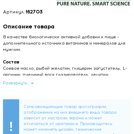
Артикул:
162703
Описание товара
В качестве биологически активной добавки к пище -
дополнительного источника витаминов и минералов для
мужчин.
Состав
Соевое масло, рыбий желатин, глицерин загуститель, L-
аргинин, пчелиный воск глазирователь, лецитин
эмульгатор, витамин С, магний, кальций, коэнзим Q10,
Развернуть
витамин E, калий, цинк, холин, витамин B3, инозитол,
экстракт женьшеня, железо, альфа-липоевая кислота,
витамин В5, оксид железа красный краситель, марганец,
витамин B6, витамин B2, бета каротен, витамин B1, медь,
фолиевая кислота, ликопен, селен, хром, биотин, витамин
D, витамин B12.
Форма выпуска