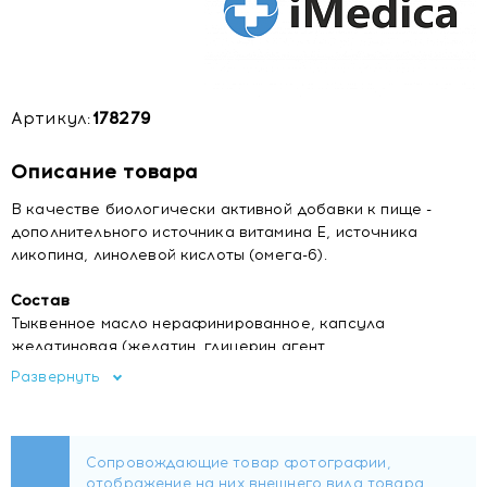
Артикул:
178279
Описание товара
В качестве биологически активной добавки к пище -
дополнительного источника витамина Е, источника
ликопина, линолевой кислоты (омега-6).
Состав
Тыквенное масло нерафинированное, капсула
желатиновая (желатин, глицерин агент
влагоудерживающий), пальмы сабаль экстракт, кремния
Развернуть
диоксид (носитель), ликопин масляная суспензия, гемолен
(сухая кровь серверных оленей), витамин Е (токоферола
ацетат), концентрат смеси токоферолов
(антиокислитель).