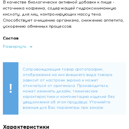
В качестве биологически активной добавки к пище -
источника кофеина, содержащей гидроксилимонную
кислоту, для лиц, контролирующих массу тела.
Способствует очищению организма, снижению аппетита,
ускорению обменных процессов.
Состав
Кофе, экстракт гарцинии, экстракт хвоща, экстракт
Развернуть
лопуха (инулин), экстракт сенны, ниацин (витамин РР),
экстракт куркумы, хрома пиколинат.
Форма выпуска
Саше массой 2 г.
2 пакетика-саше (рекомендуемая суточная доза)
содержат:
кофе - 3602,4 мг, в том числе
- кофеин - 60 мг;
экстракт гарцинии (50% гидроксилимонной кислоты) -
120 мг;
экстракт хвоща - 100 мг;
Характеристики