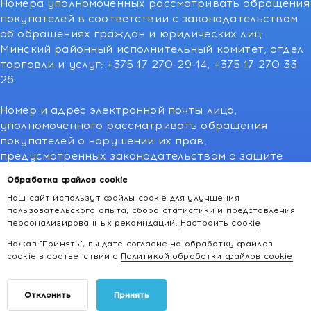
Номера уполномоченных рассматривать обращения
покупателей в соответствии с законодательством
об обращениях граждан и юридических лиц:
Минский районный исполнительный комитет, отдел
торговли и услуг: +375 17 270-29-14, +375 17 270 33
26.
Номер и адрес электронной почты лица,
уполномоченного рассматривать обращения
покупателей о нарушении их прав,
предусмотренных законодательством о защите
прав потребителей:766-55-88 (для всех мобильных
Обработка файлов cookie
операторов), info@kakvapteke.by
Наш сайт использут файлы cookie для улучшения
пользовательского опыта, сбора статистики и представления
персонализированных рекомндаций.
Настроить cookie
Нажав "Принять", вы дате согласие на обработку файлов
cookie в соответствии с
Политикой обработки файлов cookie
2026 © kakvapteke.by
Отклонить
Принять
Интернет-магазин косметики и товаров для здоровья