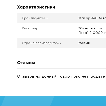
Не является лекарственным средством.
Характеристики
Противопоказания
Индивидуальная непереносимость компонентов про
Производитель
Эвалар ЗАО Алта
Купить Чай Эвалар БИО гипотензивные травы филь
Импортер
Общество с огр
"Ясса", 210009, г
Страна производитель
Россия
Отзывы
Отзывов на данный товар пока нет. Будьте 