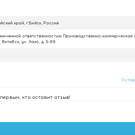
дукта, беременность, кормление грудью.
йский край, г.Бийск, Россия
тр-пакеты 1,5г №20 с доставкой в Минске
аниченной ответственностью Производственно-коммерческая
. Витебск, ул. Лазо, д. 5-99
Остав
первым, кто оставит отзыв!