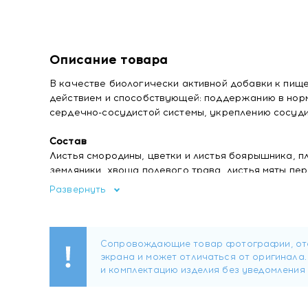
Описание товара
В качестве биологически активной добавки к пищ
действием и способствующей: поддержанию в нор
сердечно-сосудистой системы, укреплению сосуди
Состав
Листья смородины, цветки и листья боярышника, п
земляники, хвоща полевого трава, листья мяты пе
Развернуть
Форма выпуска
Сырье растительное в фильтр-пакетах по 1,5 г.
2 фильтр-пакета в день обеспечивают не менее 4,
Рекомендации по применению
Фильтр-пакет залить стаканом (200 мл) горячей к
стакану 2 раза в день во время еды. Рекомендует
Перед применением рекомендуется проконсультир