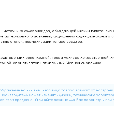
е - источника флавоноидов, обладающей мягким гипотензив
ме артериального давления, улучшению функционального с
стых стенок, нормализации тонуса сосудов.
лоды аронии черноплодной, трава мелиссы лекарственной, л
речной, ароматизатор натуральный "Черная смородина".
5 мг флавоноидов в пересчете на рутин.
ипяченой воды, настаивать 5-10 мин. Принимать взрослым по
ся регулярный прием.
оваться с врачом.