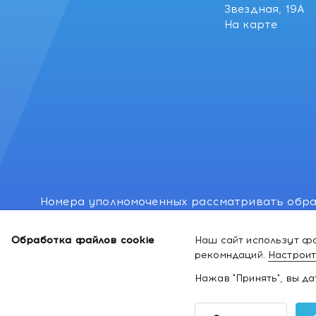
Звездная, 19А
На карте
Номера уполномоченных рассматривать обра
лиц: Минский районный исполнительный комитет
Обработка файлов cookie
Наш сайт использут фа
Номер и адрес электронной почты лица, упо
рекомндаций.
Настроит
законодательством о защите прав потребител
Нажав "Принять", вы д
2026 ©