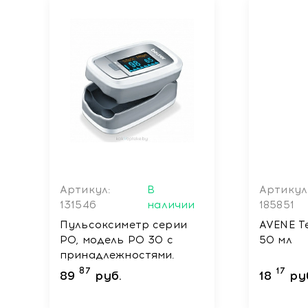
Артикул:
В
Артикул
131546
наличии
185851
Пульсоксиметр серии
AVENE Т
РО, модель РО 30 с
50 мл
принадлежностями.
87
17
89
руб.
18
ру