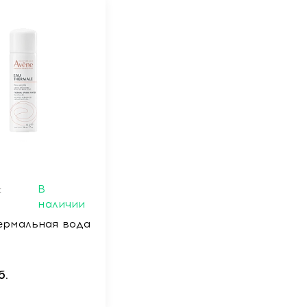
:
В
наличии
ермальная вода
б.