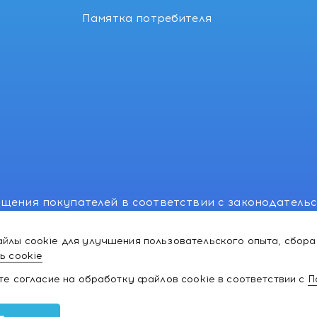
Памятка потребителя
щения покупателей в соответствии с законодатель
, отдел торговли и услуг: +375 17 270-29-14, +375 1
йлы cookie для улучшения пользовательского опыта, сбора
лномоченного рассматривать обращения покупателе
ь cookie
ей:766-55-88 (для всех мобильных операторов), info
ате согласие на обработку файлов cookie в соответствии с
П