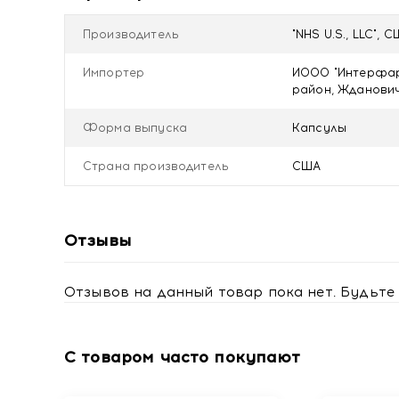
можно повторить.
Перед применением рекомендуется проконсультир
Производитель
"NHS U.S., LLC", 
Не является лекарственным средством.
Импортер
ИООО "Интерфарм
Противопоказания
район, Ждановичс
Индивидуальная непереносимость компонентов, бе
Форма выпуска
Капсулы
Условия хранения
Хранить в сухом, недоступном для детей месте пр
Страна производитель
США
Отзывы
Отзывов на данный товар пока нет. Будьте 
С товаром часто покупают