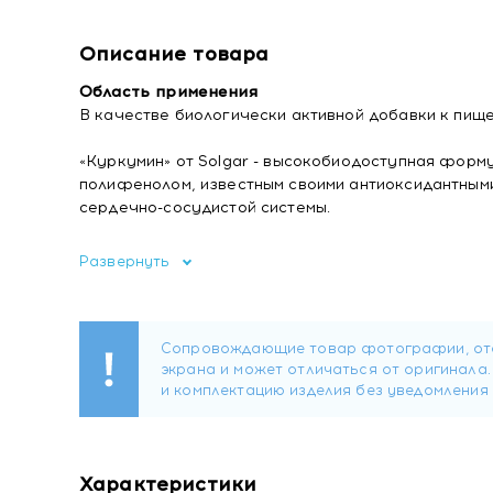
Описание товара
Область применения
В качестве биологически активной добавки к пище
«Куркумин» от Solgar - высокобиодоступная форм
полифенолом, известным своими антиоксидантным
сердечно-сосудистой системы.
Состав
Развернуть
Экстракт корней куркумы (носитель ТВИН 80), ги
Форма выпуска
Капсулы массой 1044 мг.
Содержание биологически активных веществ в 
• куркумин – 40 мг.
Рекомендации по применению
Характеристики
Взрослым принимать по 1 капсуле в день во время