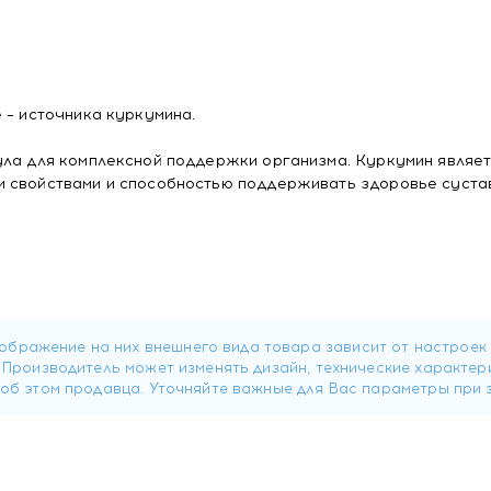
 – источника куркумина.
ула для комплексной поддержки организма. Куркумин являе
и свойствами и способностью поддерживать здоровье суста
дроксипропилметилцеллюлоза (носитель).
1 капсуле:
 еды. Продолжительность приема - 1 месяц. При необходимос