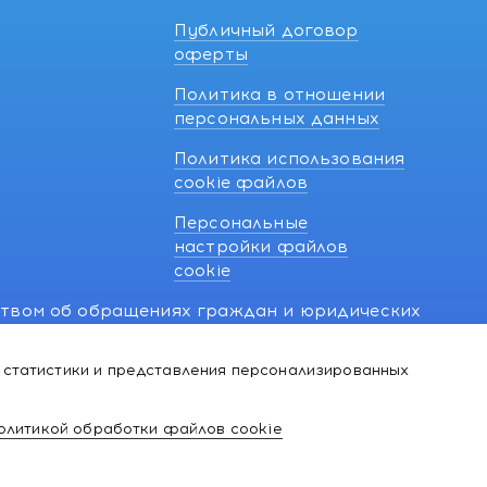
Публичный договор
оферты
Политика в отношении
персональных данных
Политика использования
cookie файлов
Персональные
настройки файлов
cookie
ством об обращениях граждан и юридических
7 270 33 26.
 статистики и представления персонализированных
й о нарушении их прав, предусмотренных
@kakvapteke.by
олитикой обработки файлов cookie