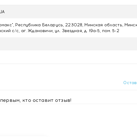
оваться с врачом.
США
акс", Республика Беларусь, 223028, Минская область, Минс
кий с/с, аг. Ждановичи, ул. Звездная, д. 19а-5, пом. 5-2
ременность, кормление грудью.
и температуре не выше +25 °С.
Остав
первым, кто оставит отзыв!