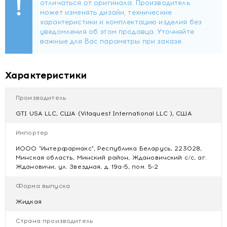
Форма выпуска
Жидкость во флаконе объёмом 450 мл.
1 порция (15 мл) содержит:
хлорофиллин – 66 мг;
натрий – 5 мг;
Характеристики
медь – 2,5 мг.
Производитель
Рекомендации по применению
GTI USA LLC, США (Vitaquest International LLC ), США
Лицам старше 18 лет принимать 1 порцию (1 столовую
ложку, 15 мл) в день в чистом виде либо размешав в 100
Импортер
мл воды. Продолжительность приёма не более 1-го
ИООО "Интерфармакс", Республика Беларусь, 223028,
месяца.
Минская область, Минский район, Ждановичский с/с, аг.
Перед применением рекомендуется
Ждановичи, ул. Звездная, д. 19а-5, пом. 5-2
проконсультироваться с врачом.
Не является лекарственным средством.
Форма выпуска
Жидкая
Противопоказания
Страна производитель