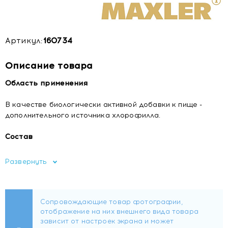
Артикул:
160734
Описание товара
Область применения
В качестве биологически активной добавки к пище -
дополнительного источника хлорофилла.
Состав
Очищенная вода, растительный глицерин (загуститель
Развернуть
Е422), лимонная кислота (регулятор кислотности Е330),
хлорофиллин, ароматизатор, cтевиолгликозиды
(подсластитель Е960), сорбат калия (консервант Е202),
бензонат натрия (консервант Е211), ксантановая камедь
(загуститель Е415).