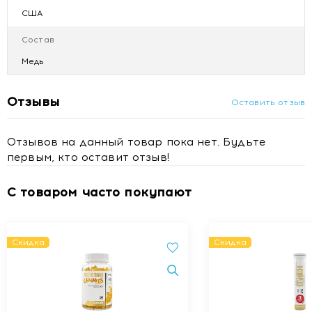
Индивидуальная непереносимость компонентов продукта.
США
Не предназначено для употребления лицам моложе 18
лет, беременным и кормящим грудью женщинам.
Состав
Купить МАКСЛЕР (Maxler) Биологически активная
Медь
добавка к пище «Жидкий Хлорофилл»
вкус:натуральный,жидкость 450 мл с доставкой в Минске
Отзывы
Оставить отзыв
Отзывов на данный товар пока нет. Будьте
первым, кто оставит отзыв!
С товаром часто покупают
Скидка
Скидка