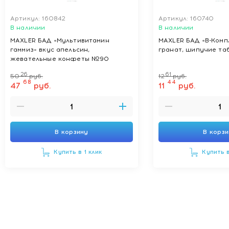
Артикул: 160842
Артикул: 160740
В наличии
В наличии
MAXLER БАД «Мультивитамин
MAXLER БАД «B-Комп
гаммиз» вкус апельсин,
гранат, шипучие т
жевательные конфеты №90
26
61
50
руб.
12
руб.
68
44
47
руб.
11
руб.
В корзину
В корз
Купить в 1 клик
Купить в