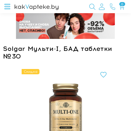
0
Solgar Мульти-I, БАД таблетки
№30
Скидка