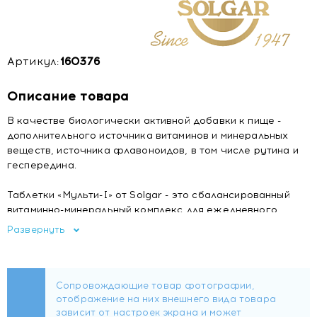
Артикул:
160376
Описание товара
В качестве биологически активной добавки к пище -
дополнительного источника витаминов и минеральных
веществ, источника флавоноидов, в том числе рутина и
геспередина.
Таблетки «Мульти-I» от Solgar - это сбалансированный
витаминно-минеральный комплекс для ежедневного
приема.
Развернуть
Дополнительный прием комплекса «Мульти-I» позволит
обогатить рацион питания и особенно необходим тем, кто
ведет активный образ жизни, испытывает повышенные
умственные, физические и психологические нагрузки,
находится в состоянии стресса, испытывает потребность
в витаминах группы В.