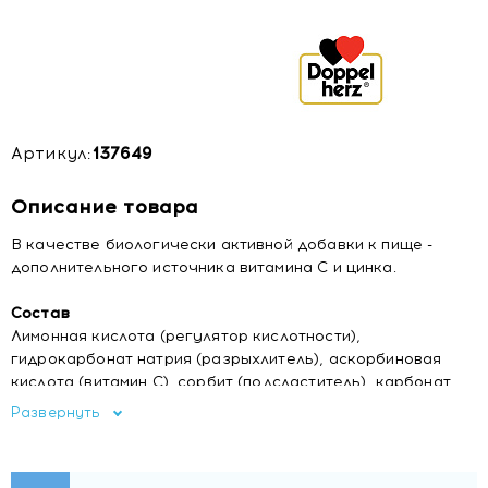
Артикул:
137649
Описание товара
В качестве биологически активной добавки к пище -
дополнительного источника витамина С и цинка.
Состав
Лимонная кислота (регулятор кислотности),
гидрокарбонат натрия (разрыхлитель), аскорбиновая
кислота (витамин С), сорбит (подсластитель), карбонат
натрия (регулятор кислотности), инулин, крахмал
Развернуть
(загуститель), порошок сока свеклы, орто-фосфат
кальция 3-замещенный (регулятор кислотности),
ароматизатор (красный апельсин-гранат), цикламовая