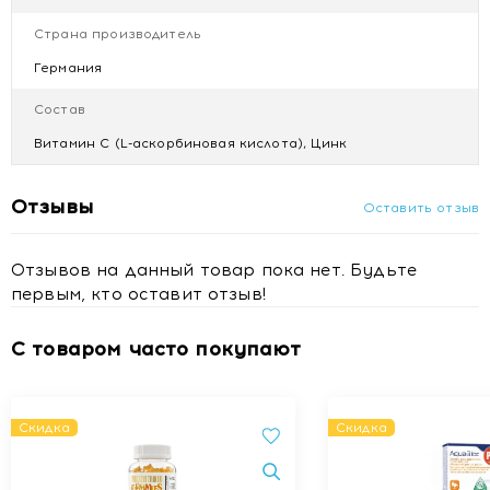
Перед применением необходимо проконсультироваться с
врачем.
Страна производитель
Не является лекарством.
Германия
Противопоказания
Состав
Индивидуальная непереносимость компонентов,
беременным и кормящим женщинам.
Витамин С (L-аскорбиновая кислота), Цинк
Отзывы
Оставить отзыв
Отзывов на данный товар пока нет. Будьте
первым, кто оставит отзыв!
С товаром часто покупают
Скидка
Скидка