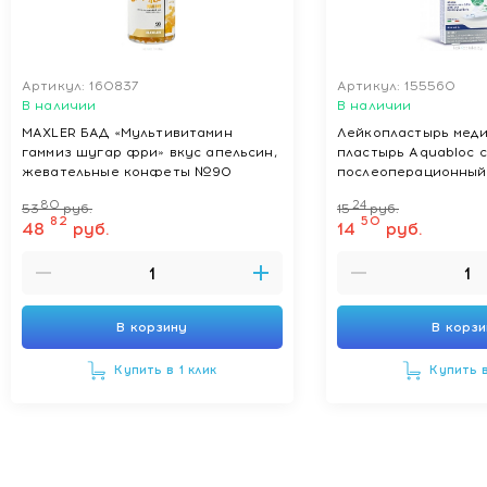
Артикул: 160837
Артикул: 155560
В наличии
В наличии
MAXLER БАД «Мультивитамин
Лейкопластырь меди
гаммиз шугар фри» вкус апельсин,
пластырь Aquabloc 
жевательные конфеты №90
послеоперационный
водонепроницаемый
80
24
53
руб.
15
руб.
антибактериальной
82
50
48
руб.
14
руб.
размеры, см: 10 х 10
В корзину
В корз
Купить в 1 клик
Купить в