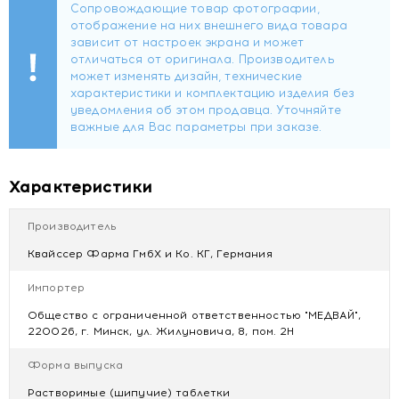
кислота и ее натриевая соль (подсластитель), цинка
глюконат (цинк), сахарин натриевая соль
(подсластитель), натриевая соль рибофлавин 5-фосфат
(краситель).
Содержит подсластитель. При чрезмерном употреблении
может оказывать слабительное действие.
Форма выпуска
Шипучие таблетки массой 6300 мг.
Характеристики
1 шипучая таблетка (рекомендуемая суточная доза)
Производитель
содержит:
витамин С - 600 мг;
Квайссер Фарма ГмбХ и Ко. КГ, Германия
цинк - 5 мг.
Импортер
Рекомендации по применению
Общество с ограниченной ответственностью "МЕДВАЙ",
Лицам старше 18 лет принимать по 1 таблетке 1 раз в
220026, г. Минск, ул. Жилуновича, 8, пом. 2Н
день во время еды, растворив в стакане (200 мл) воды.
Продолжительность приема - 1 месяц. После перерыва в 1
Форма выпуска
месяц возможен повторный прием.
Растворимые (шипучие) таблетки