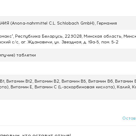
НИЯ (Anona-nahrmittel C.L. Schlobach GmbH), Германия
акс", Республика Беларусь, 223028, Минская область, Минс
кий с/с, аг. Ждановичи, ул. Звездная, д. 19а-5, пом. 5-2
пучие) таблетки
В1, Витамин В12, Витамин В2, Витамин В5, Витамин В6, Витамин 
та), Витамин Е, Витамин С (L-аскорбиновая кислота), Калий, К
инимать 1раз в день.
оваться с врачом.
лечения или профилактики заболеваний.
Остав
одукта.
первым, кто оставит отзыв!