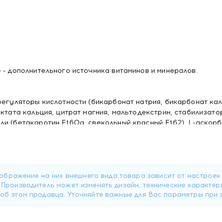
 - дополнительного источника витаминов и минералов.
регуляторы кислотности (бикарбонат натрия, бикарбонат кал
ктата кальция, цитрат магния, мальтодекстрин, стабилизато
ли (бетакаротин Е160а, свекольный красный Е162), L-аскор
), DL-альфа-токоферола ацетат, никотинамид, кальция D-па
ононитрат, птероилмоноглутаминовая кислота, D-биотин,