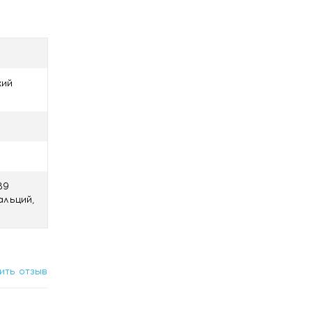
кий
В9
альций,
ить отзыв