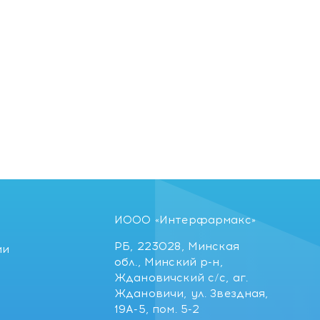
ИООО «Интерфармакс»
РБ, 223028, Минская
ии
обл., Минский р-н,
Ждановичский с/с, аг.
Ждановичи, ул. Звездная,
19А-5, пом. 5-2