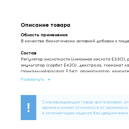
Описание товара
Область применения
В качестве биологически активной добавки к пище
Состав
Регулятор кислотности (лимонная кислота Е330), 
эмульгатор (сорбит Е420), декстроза, глюконат ла
(трикальцийфосфат Е341), ароматизатор, красите
кислота, подсластители (сукралоза Е955, сахарин
Развернуть
рибофлавин, пиридоксина гидрохлорид, тиамина м
цианокобаламин.
Форма выпуска
Шипучие таблетки массой 4,1 грамма.
2 таблетки (суточная доза) содержат:
кальций - 162 мг;