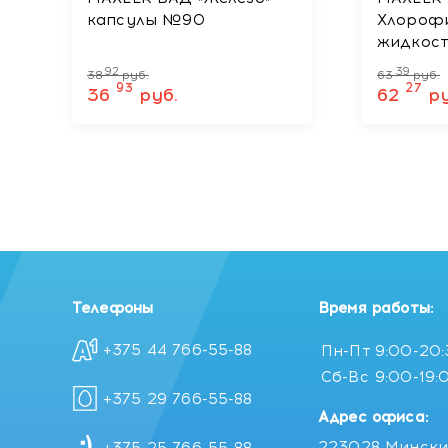
капсулы №90
Хлорофи
жидкост
92
39
38
руб.
63
руб.
93
27
36
руб.
62
ру
Телефоны
Время работы:
+375 44 766-55-88
Пн-Пт
9:00-20
Сб-Вс
9:00-19:
+375 29 766-55-88
Адрес офиса:
223028 Мински