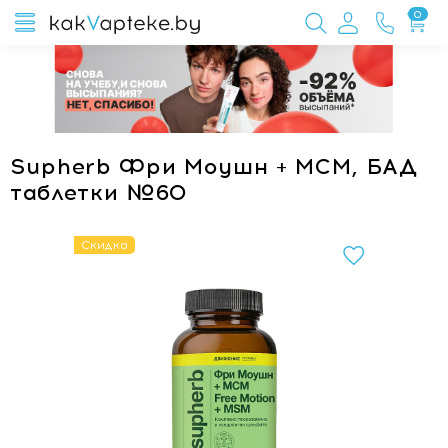
0
Supherb Фри Моушн + МСМ, БАД
таблетки №60
Скидка