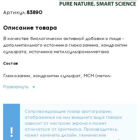
Артикул:
83890
Описание товара
В качестве биологически активной добавки к пище -
дополнительного источника глюкозамина, хондроитин
сульфата, источника метилсульфонилметана.
Состав
Глюкозамин, хондроитин сульфат, МСМ (метил-
сульфонил-метан).
Развернуть
Вспомогательные вещества: глазирователь воск
карнаубский, краситель диоксид титана, носитель
гидроксипропилметилцеллюлоза.
Форма выпуска
Таблетки массой 1330 мг.
1 таблетка содержит: