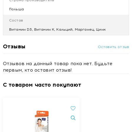
Страна производитель
Противопоказания
Польша
Продукт не следует принимать лицам до 18 лет, а также в
случае повышенной чувствительности к любому из
Состав
компонентов.
Витамин D3, Витамин К, Кальций, Марганец, Цинк
Условия хранения
Хранить в сухом, прохладном (до +25 °С), недоступном
Отзывы
Оставить отзыв
для детей месте.
Отзывов на данный товар пока нет. Будьте
первым, кто оставит отзыв!
С товаром часто покупают