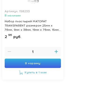
Артикул: 158233
В наличии
Набор пластырей MATOPAT
TRANSPARENT размером 25мм х
76мм, 9мм х 38мм, 19мм х 76мм, 15мм
х 58мм, d22мм
96
2
руб.
В корзину
Купить в 1 клик