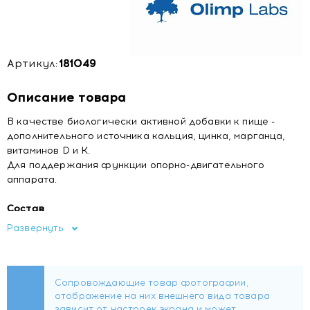
Артикул:
181049
Описание товара
В качестве биологически активной добавки к пище -
дополнительного источника кальция, цинка, марганца,
витаминов D и К.
Для поддержания функции опорно-двигательного
аппарата.
Состав
Кальция карбонат, кальция бисглицинат (аминокислотный
Развернуть
хелат кальция Albion), картофельный крахмал,
глазирователи – поливиниловый спирт (PVA),
полиэтиленгликоль, тальк; цинка бисглицинат
(аминокислотный хелат цинка Albion), антислеживающий
агент – магниевые соли жирных кислот; марганца