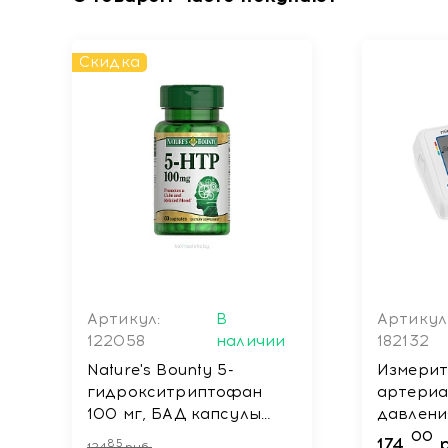
Условия хранения
Скидка
Хранить в сухом, недоступном для детей месте, пр
Артикул:
В
Артикул
122058
наличии
182132
Nature's Bounty 5-
Измерит
гидрокситриптофан
артериа
100 мг, БАД капсулы
давлени
№60
автомат
00
174
85
124
руб.