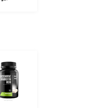
ежностями:
для измерения
льного
я электронный
andard (
,манжета
азмер М-L)