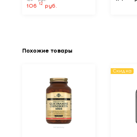
принадл
12
106
руб.
прибор 
артериа
давлени
BP B2 St
адаптер
р
Похожие товары
Скидка