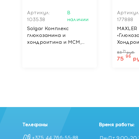
Артикул:
В
Артикул
103538
наличии
177888
Solgar Комплекс
MAXLER
глюкозамина и
«Глюкоз
хондроитина и МСМ,
Хондро
БАД таблетки №60
таблет
71
83
руб.
96
75
ру
Телефоны
Время работы:
+375 44 766-55-88
Пн-Пт
9:00-20