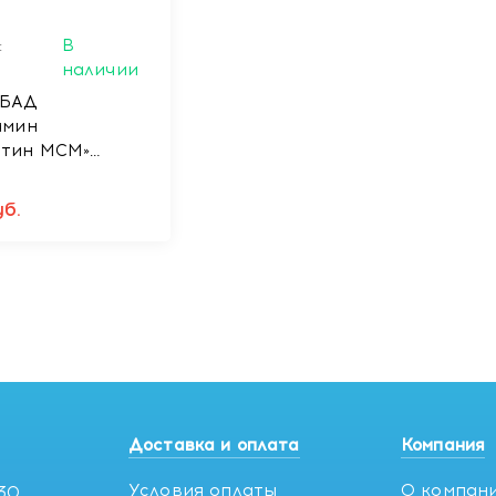
:
В
наличии
 БАД
амин
итин МСМ»
ки №90
б.
Доставка и оплата
Компания
Условия оплаты
О компан
:30