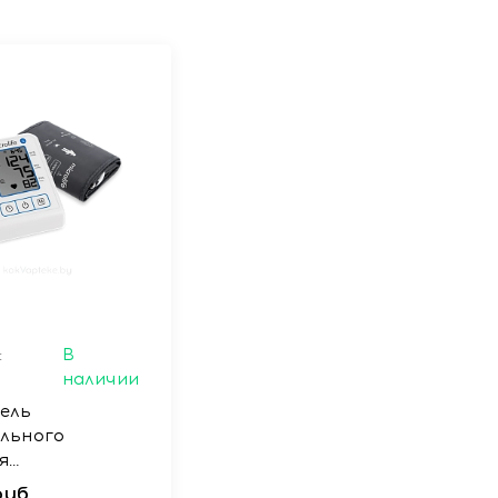
и температуре не выше +25 °С.
:
В
наличии
ель
льного
я
ический с
руб.