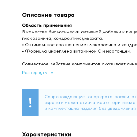
Описание товара
Область применения
В качестве биологически активной добавки к пище
глюкозамина, хондроитинсульфата.
• Оптимальное соотношение глюкозамина и хондро
• Формула укреплена витамином С и марганцем.
Совместное действие компонентов оказывает сине
хондроитин сульфат способствуют улучшению под
Развернуть
Витамин С участвует в синтезе коллагена, важног
соединительной ткани и костей.
Состав
Хондроитинсульфат натрия, глюкозамина гидрохлор
целлюлоза (кроскарамеллоза стабилизатор, гидр
целлюлоза (носитель), глицерин (агент влагоуде
магниевая соль стеариновой кислоты (антислежива
Характеристики
(стабилизатор).