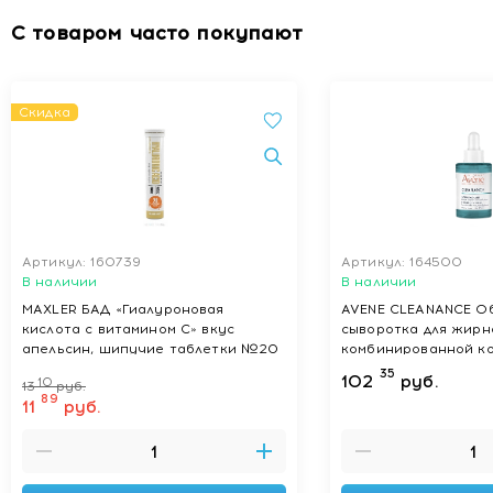
С товаром часто покупают
Купить Менсе БАД капс. № 40 с доставкой в Минске
Скидка
Артикул: 160739
Артикул: 164500
В наличии
В наличии
MAXLER БАД «Гиалуроновая
AVENE CLEANANCE О
кислота с витамином С» вкус
сыворотка для жирн
апельсин, шипучие таблетки №20
комбинированной к
35
102
руб.
10
13
руб.
89
11
руб.