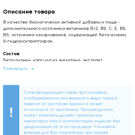
Описание товара
В качестве биологически активной добавки к пище -
дополнительного источника витаминов В12, В9, С, Е, В6,
В5, источника изофлавонов, содержащей бета-аланин,
5-гидрокситриптофан.
Состав
Бета-аланин, капсула из желатина, экстракт
изофлавонов сои, аскорбиновая кислота, носитель
Развернуть
микрокристаллическая целлюлоза, экстракт гриффонии,
токоферола ацетат, D-кальция пантотенат,
антислеживающие агенты: диоксид кремния и магниевая
соль стеариновой кислоты, пиридоксина гидрохлорид,
фолиевая кислота, цианокобаламин.
Форма выпуска
Капсулы массой 500 мг.
Содержание биологически активных веществ в 1