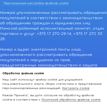
Персональные настройки файлов cookie
Номера уполномоченных рассматривать обращения
покупателей в соответствии с законодательством
об обращениях граждан и юридических лиц:
Минский районный исполнительный комитет, отдел
торговли и услуг: +375 17 270-29-14, +375 17 270 33
26.
Номер и адрес электронной почты лица,
уполномоченного рассматривать обращения
покупателей о нарушении их прав,
предусмотренных законодательством о защите
прав потребителей:766-55-88 (для всех мобильных
Обработка файлов cookie
операторов), info@kakvapteke.by
Наш сайт использут файлы cookie для улучшения
пользовательского опыта, сбора статистики и представления
персонализированных рекомндаций.
Настроить cookie
Нажав "Принять", вы дате согласие на обработку файлов
cookie в соответствии с
Политикой обработки файлов cookie