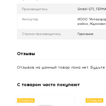
Рекомендации по применению
Производитель
GmbH GTI, ГЕРМА
Лицам старше 18 лет смешать 1 ложку продукта (10
Продолжительность приёма не более 1-го месяца.
Импортер
ИООО "Интерфарм
Перед применением рекомендуется проконсультир
район, Ждановичс
Противопоказания
Страна производитель
Германия
Индивидуальная непереносимость компонентов пр
Не рекомендуется применение продукта лицам мо
Купить МАКСЛЕР (Maxler) Биологически активная д
Отзывы
доставкой в Минске
Отзывов на данный товар пока нет. Будьте 
С товаром часто покупают
Скидка
Скидка