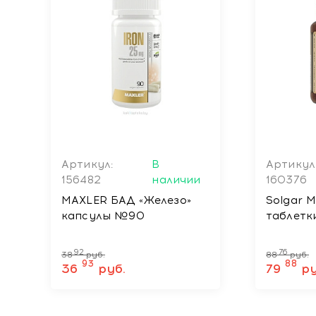
Артикул:
В
Артикул
156482
наличии
160376
MAXLER БАД «Железо»
Solgar 
капсулы №90
таблет
92
76
38
руб.
88
руб.
93
88
36
руб.
79
ру