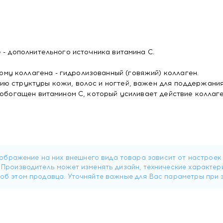
 - дополнительного источника витамина С.
у коллагена - гидролизованный (говяжий) коллаген.
ию структуры кожи, волос и ногтей, важен для поддержани
 обогащен витамином С, который усиливает действие коллаге
ния), аскорбат кальция (Витамин C), ароматизатор, регуля
пельсина, подсластитель (сукралоза Е955), антислёживающи
Е160а).
ия) – 8,4 г;