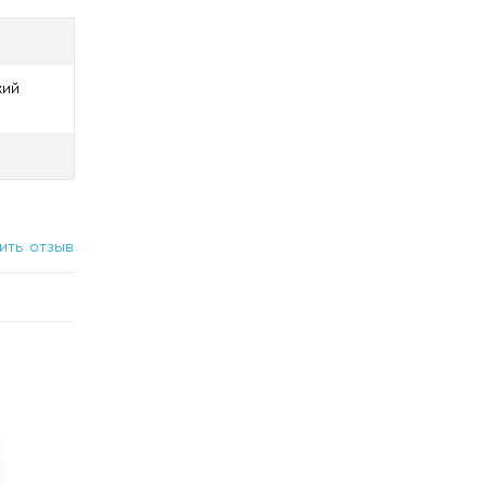
кий
 150 г с
ить отзыв