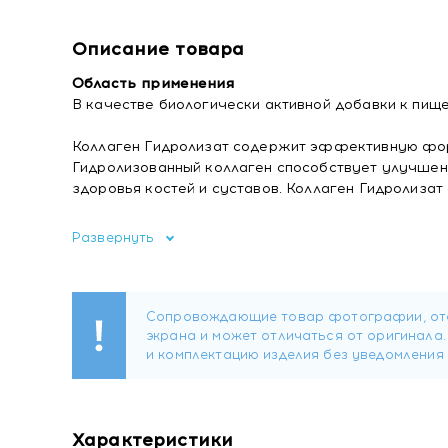
Описание товара
Область применения
В качестве биологически активной добавки к пище
Коллаген Гидролизат содержит эффективную форм
Гидролизованный коллаген способствует улучшен
здоровья костей и суставов. Коллаген Гидролизат
Состав
Развернуть
Гидролизованный коллаген (говяжьего происхожде
кислотности (лимонная кислота Е330), порошок а
(диоксид кремния Е551), краситель (бета-каротин 
Форма выпуска
Порошок 150 грамм.
1 ложка продукта (10 г) содержит:
гидролизованный коллаген (говяжьего происхожден
Характеристики
аскорбат кальция (Витамин C) – 500 мг.