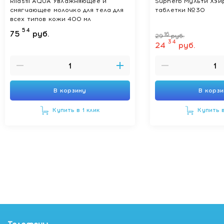
Rilastil AQUA Увлажняющее и
Supherb Мульти Хэи
смягчающее молочко для тела для
таблетки №30
всех типов кожи 400 мл
54
75
руб.
16
29
руб.
34
24
руб.
В корзину
В корз
Купить в 1 клик
Купить в