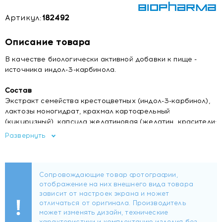
Артикул:
182492
Описание товара
В качестве биологически активной добавки к пище -
источника индол-3-карбинола.
Состав
Экстракт семейства крестоцветных (индол-3-карбинол),
лактозы моногидрат, крахмал картофельный
(кукурузный), капсула желатиновая (желатин, красители:
Е110, Е171), целлюлоза микрокристаллическая (носитель),
Развернуть
магния стеарат (антислеживающий агент).
Форма выпуска
Капсулы по 300 мг.
3 капсулы (рекомендуемая суточная доза) содержат:
индол-3-карбинол - 270 мг.