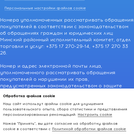
Персональные настройки файлов cookie
Номера уполномоченных рассматривать обращения
покупателей в соответствии с законодательством
об обращениях граждан и юридических лиц:
Минский районный исполнительный комитет, отдел
торговли и услуг: +375 17 270-29-14, +375 17 270 33
26.
Номер и адрес электронной почты лица,
уполномоченного рассматривать обращения
покупателей о нарушении их прав,
предусмотренных законодательством о защите
прав потребителей:766-55-88 (для всех мобильных
Обработка файлов cookie
операторов), info@kakvapteke.by
Наш сайт использут файлы cookie для улучшения
пользовательского опыта, сбора статистики и представления
персонализированных рекомндаций.
Настроить cookie
Нажав "Принять", вы дате согласие на обработку файлов
cookie в соответствии с
Политикой обработки файлов cookie