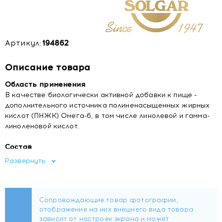
Артикул:
194862
Описание товара
Область применения
В качестве биологически активной добавки к пище -
дополнительного источника полиненасыщенных жирных
кислот (ПНЖК) Омега-6, в том числе линолевой и гамма-
линоленовой кислот.
Состав
Масло семян примулы вечерней, желатин, глицерин
Развернуть
(агент влагоудерживающий).
Форма выпуска
Капсулы массой 718 мг.
Рекомендуемый прием (3 капсулы) содержит: