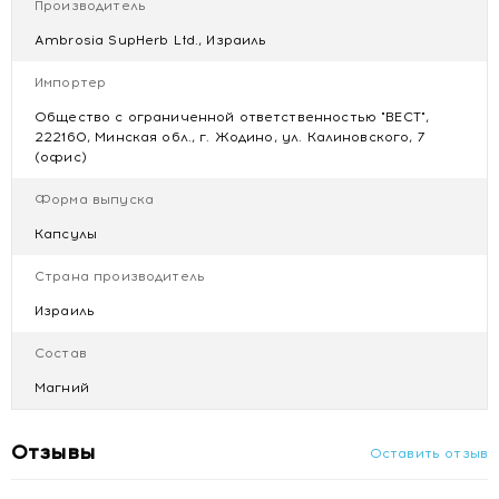
Производитель
с приемом пищи.
Не является лекарством.
Ambrosia SupHerb Ltd., Израиль
Противопоказания
Импортер
Индивидуальная непереносимость компонентов.
Общество с ограниченной ответственностью "ВЕСТ",
222160, Минская обл., г. Жодино, ул. Калиновского, 7
Купить Биологически активная добавка к пище "Фито
(офис)
Магне Лакс" капс. 730мг №30 с доставкой в Минске
Форма выпуска
Капсулы
Страна производитель
Израиль
Состав
Магний
Отзывы
Оставить отзыв