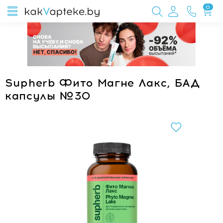
0
Supherb Фито Магне Лакс, БАД
капсулы №30