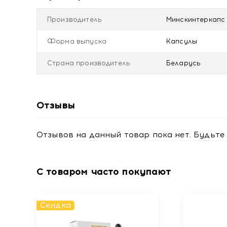
Противопоказания
Производитель
Минскинтеркапс 
Индивидуальная непереносимость компонентов пр
Форма выпуска
Капсулы
Не рекомендуется применение продукта лицам мо
Купить Петрозеликапс Нео, капсулы 730 мг №20 
Страна производитель
Беларусь
Отзывы
Отзывов на данный товар пока нет. Будьте 
С товаром часто покупают
Скидка