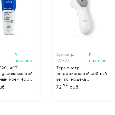
:
В
Артикул:
В
наличии
177777
наличии
 XEROLACT
Термометр
й увлажняющий
инфракрасный лобный
ный крем 400
sertsa, модель
Тэрмаэкспрэс (DET-
94
уб.
72
руб.
3012)