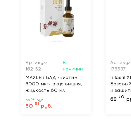
Артикул:
В
Артикул
162152
наличии
178587
MAXLER БАД «Биотин
Rilastil
6000 мкг» вкус вишня,
Базовы
жидкость 60 мл
и защит
мл
70
68
р
80
66
руб.
61
60
руб.