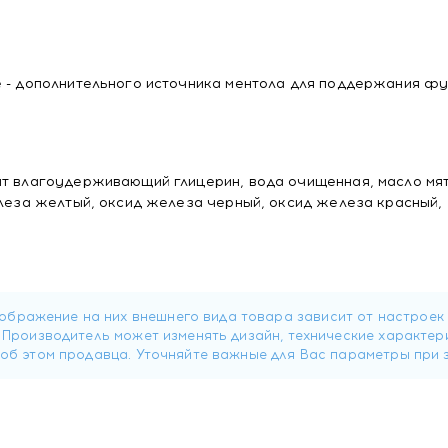
е - дополнительного источника ментола для поддержания ф
нт влагоудерживающий глицерин, вода очищенная, масло мя
елеза желтый, оксид железа черный, оксид железа красный,
окоферол.
е еды. Не более 13 капсул в сутки.
оваться с врачом.