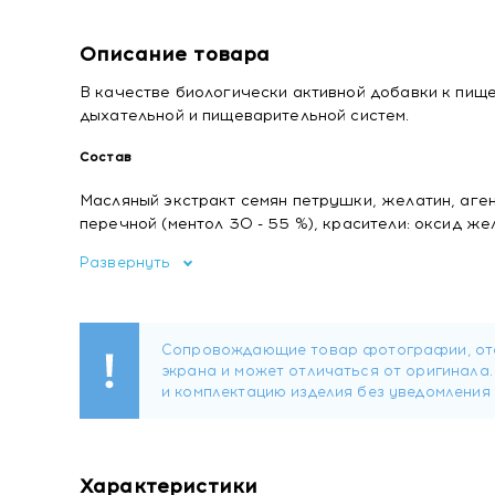
Описание товара
В качестве биологически активной добавки к пищ
дыхательной и пищеварительной систем.
Состав
Масляный экстракт семян петрушки, желатин, аге
перечной (ментол 30 - 55 %), красители: оксид ж
бриллиантовый голубой, антиокислитель альфа-т
Развернуть
Форма выпуска
Капсулы массой 730 мг.
Одна капсула содержит: ментола - 4,4 мг.
Рекомендации по применению
Лицам старше 18 лет принимать по 1-3 капсулы посл
Перед применением рекомендуется проконсультир
Характеристики
Не является лекарственным средством.