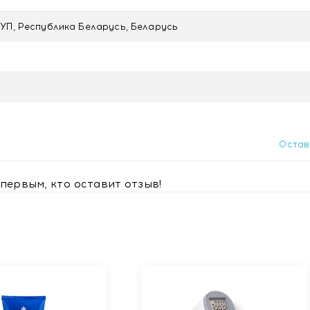
УП, Республика Беларусь, Беларусь
одукта.
ложе 18 лет, беременным и кормящим грудью женщинам.
с доставкой в Минске
Остав
первым, кто оставит отзыв!