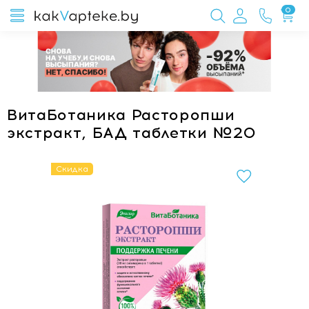
0
ВитаБотаника Расторопши
экстракт, БАД таблетки №20
Скидка