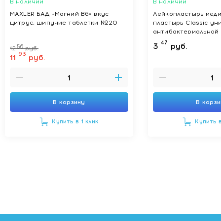
В наличии
В наличии
MAXLER БАД «Магний В6» вкус
Лейкопластырь меди
цитрус, шипучие таблетки №20
пластырь Classic ун
антибактериальной
размеры, мм: 25 х 7
47
3
руб.
56
12
руб.
93
11
руб.
В корзину
В корз
Купить в 1 клик
Купить в