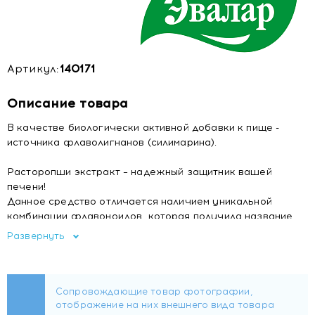
Артикул:
140171
Описание товара
В качестве биологически активной добавки к пище -
источника флаволигнанов (силимарина).
Расторопши экстракт – надежный защитник вашей
печени!
Данное средство отличается наличием уникальной
комбинации флавоноидов, которая получила название
силимарин. Природные соединения, входящие в этот
Развернуть
комплекс, защищают печень и помогают в поддержании
ее функций. С помощью силимарина обеспечивается
вывод токсических веществ, которые поступают в печень
извне или образуются непосредственно в ней.