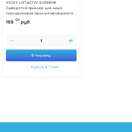
VICHY LIFTACTIV SUPREME
Сыворотка-филлер для лица
гиалуроновая пролонгированного
действия 30 мл
01
169
руб.
В корзину
Купить в 1 клик