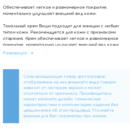
Обеспечивает легкое и равномерное покрытие,
моментально улучшает внешний вид кожи.
Тональный крем Виши подходит для женщин с любым
типом кожи. Рекомендуется для кожи с признаками
старения. Крем обеспечивает легкое и равномерное
покрытие, моментально улучшает внешний вид кожи.
Текстура крема не скапливается в морщинах и не
Развернуть
подчеркивает их. Стойкость крема 8 часов.
ЭФФЕКТИВНОСТЬ
Ровный красивый тон кожи. Кожа выглядит более
упругой.
Активные ингредиенты
МИНЕРАЛИЗИРУЮЩАЯ ТЕРМАЛЬНАЯ ВОДА VICHY
Обогащена 15 минералами и микроэлементамми. Она
способствует восстановлению нормального pH кожи,