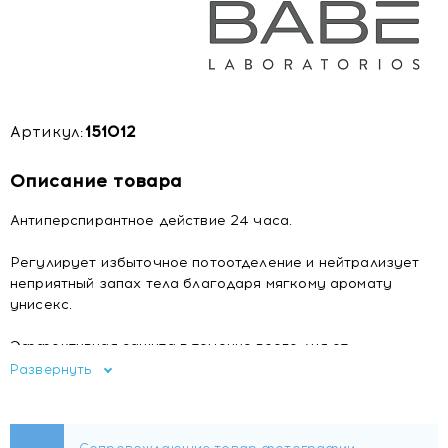
Артикул:
151012
Описание товара
Антиперспирантное действие 24 часа.
Регулирует избыточное потоотделение и нейтрализует
неприятный запах тела благодаря мягкому аромату
унисекс.
Эффективная защита в течение всего дня от
чрезмерного потоотделения и запаха тела.
Развернуть
Предотвращает сухость в подмышечной области
благодаря формуле, обогащенной альфа-бисабололом,
который успокаивает и смягчает кожу. Не оставляет