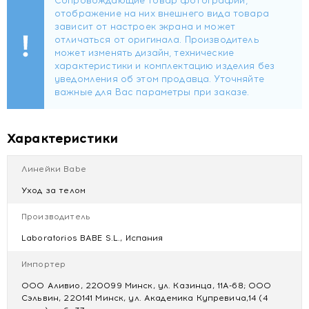
пятен на одежде.
Купить "LABORATORIOS BABE" Антиперспирант
/ANTIPERSPIRANT, 50 мл
Цена "LABORATORIOS BABE" Антиперспирант
/ANTIPERSPIRANT, 50 мл
Отзывы "LABORATORIOS BABE" Антиперспирант
/ANTIPERSPIRANT, 50 мл
Характеристики
Линейки Babe
Уход за телом
Производитель
Laboratorios BABE S.L., Испания
Импортер
ООО Аливио, 220099 Минск, ул. Казинца, 11А-68; ООО
Сэльвин, 220141 Минск, ул. Академика Купревича,14 (4