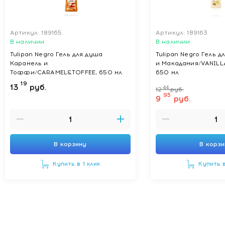
Артикул: 189165
Артикул: 189163
В наличии
В наличии
Tulipan Negro Гель для душа
Tulipan Negro Гель 
Карамель и
и Макадамия/VANIL
Тоффи/CARAMEL&TOFFEE, 650 мл
650 мл
19
13
руб.
44
12
руб.
95
9
руб.
В корзину
В корз
Купить в 1 клик
Купить в