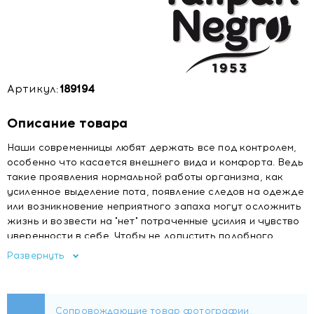
Артикул:
189194
Описание товара
Наши современницы любят держать все под контролем,
особенно что касается внешнего вида и комфорта. Ведь
такие проявления нормальной работы организма, как
усиленное выделение пота, появление следов на одежде
или возникновение неприятного запаха могут осложнить
жизнь и возвести на "нет" потраченные усилия и чувство
уверенности в себе. Чтобы не допустить подобного,
современные леди ответственно и скрупулезно подходят
Развернуть
к покупке дезодорантов.
Испанский бренд Tulipan Negro
разработал
качественный дезодорант "Хлопковое облако" в форме
стыка. Его главные преимущества – удобство