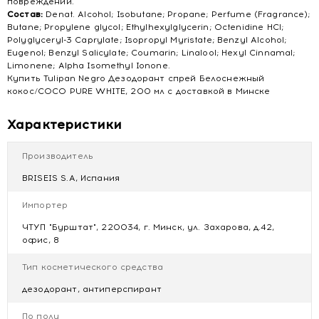
повреждений.
Состав:
Denat. Alcohol; Isobutane; Propane; Perfume (Fragrance);
Butane; Propylene glycol; Ethylhexylglycerin; Octenidine HCl;
Polyglyceryl-3 Caprylate; Isopropyl Myristate; Benzyl Alcohol;
Eugenol; Benzyl Salicylate; Coumarin; Linalool; Hexyl Cinnamal;
Limonene; Alpha Isomethyl Ionone.
Купить Tulipan Negro Дезодорант спрей Белоснежный
кокос/COCO PURE WHITE, 200 мл с доставкой в Минске
Характеристики
Производитель
BRISEIS S.A, Испания
Импортер
ЧТУП "Бурштат", 220034, г. Минск, ул. Захарова, д.42,
офис, 8
Тип косметического средства
дезодорант, антиперспирант
По полу