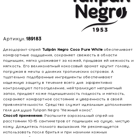
Артикул:
189183
Дезодорант-спрей
Tulipán Negro Coco Pure White
обеспечивает
комфортные ощущения, сохраняет свежесть в области
подмышек, мягко ухаживает за кожей, придавая ей нежность и
мягкость. Его великолепный кокосовый аромат крутит голову,
погружая в мечты о далеких тропических островах. А
тщательно подобранные ингредиенты обеспечивают
надежную защиту в течение всего дня: эффективно
контролируют потоотделение, нейтрализуют неприятный
запах, придают коже подмышечность гладкость и мягкость,
сохраняют комфортное состояние и уверенность в своей
привлекательности. Средство служит идеальным дополнением
геля для душа Tulipan Negro "Нежный кокос".
Способ применения:
Распылите аэрозольный спрей на
расстоянии 10-15 сантиметров от подмышек на сухую, чистую
кожу. Дождитесь полного высыхания. Не рекомендуется
использовать после бритья и при наличии кожных