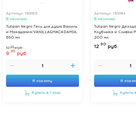
Артикул: 189163
Артикул: 189184
В наличии
В наличии
Tulipan Negro Гель для душа Ваниль
Tulipan Negro Дезод
и Макадамия/VANILLA&MACADAMIA,
Клубника и Сливки/
650 мл
200 мл
90
12
руб.
44
12
руб.
95
9
руб.
В корзину
В корз
Купить в 1 клик
Купить в