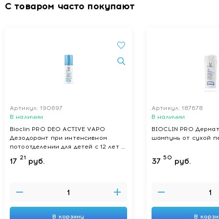
С товаром часто покупают
Артикул: 190697
Артикул: 187678
В наличии
В наличии
Bioclin PRO DEO ACTIVE VAPO
BIOCLIN PRO Дерма
Дезодорант при интенсивном
шампунь от сухой п
потоотделении для детей с 12 лет и
взрослых 100 мл
21
50
17
руб.
37
руб.
В корзину
В корз