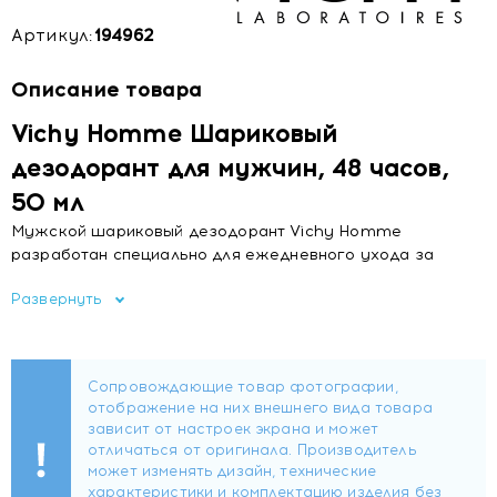
Артикул:
194962
Описание товара
Vichy Homme Шариковый
дезодорант для мужчин, 48 часов,
50 мл
Мужской шариковый дезодорант Vichy Homme
разработан специально для ежедневного ухода за
чувствительной кожей подмышечных впадин. Средство
Развернуть
обеспечивает надежную защиту от потоотделения и
нейтрализацию неприятного запаха на 48 часов,
одновременно восстанавливая комфорт кожи после
бритья и механического воздействия. Формула не
содержит этилового спирта, парабенов и искусственных
красителей, прошла дерматологический контроль и
относится к гипоаллергенным продуктам.
Ключевые преимущества