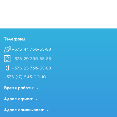
Состав: без спирта, без парабенов, без красителей
Сертификация: дерматологический контроль,
гипоаллергенная формула
Состав:
AQUA / WATER • ALUMINUM CHLOROHYDRATE •
CETEARYL ALCOHOL • CETEARETH-33 • PERLITE •
TETRASODIUM GLUTAMATE DIACETATE • PENTYLENE
GLYCOL • DIMETHICONE • Code F.I.L.: C258499/1
Телефоны
+375 44 766-55-88
+375 29 766-55-88
+375 25 766-55-88
+375 (17) 543-00-10
Время работы:
Адрес офиса:
Адрес самовывоза: