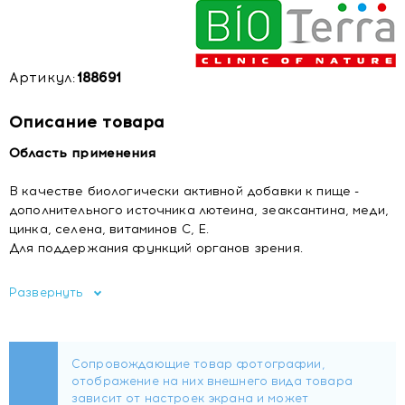
Артикул:
188691
Описание товара
Область применения
В качестве биологически активной добавки к пище -
дополнительного источника лютеина, зеаксантина, меди,
цинка, селена, витаминов С, Е.
Для поддержания функций органов зрения.
Развернуть
Состав
Целлюлоза микрокристаллическая (носитель), лактозы
моногидрат, dl-альфа-токоферола ацетат (витамин Е), L-
аскорбиновая кислота (витамин С), лютеин (из экстракта
цветков бархатцев), цинка цитрат, L-селенометионин,