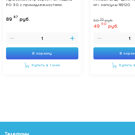
РО 30 с принадлежностями.
мг» капсулы №120
87
89
руб.
36
50
руб.
50
49
руб.
В корзину
В корз
Купить в 1 клик
Купить в
Телефоны