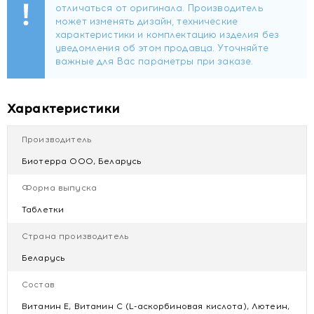
меди бисглицинат, агенты антислеживающие (Е470а,
тальк), зеаксантин (из экстракта цветков бархатцев).
Форма выпуска
Таблетки массой по 700 мг.
Характеристики
Содержание биологически активных веществ в 1
Производитель
таблетке:
Биотерра ООО, Беларусь
лютеин - 10 мг;
зеаксантин - 0,50 мг;
Форма выпуска
витамин С - 60 мг;
Таблетки
витамин Е - 45 мг;
цинк - 15 мг;
Страна производитель
селен - 0,075 мг;
медь - 2 мг.
Беларусь
Состав
Витамин Е, Витамин С (L-аскорбиновая кислота), Лютеин,
Рекомендации по применению